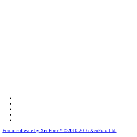
Forum software by XenForo™
©2010-2016 XenForo Ltd.
du lich
du lịch
caravan
teambuilding
du lịch
du lich