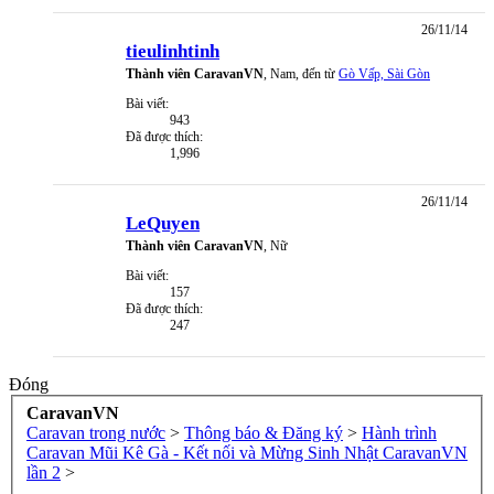
26/11/14
tieulinhtinh
Thành viên CaravanVN
, Nam,
đến từ
Gò Vấp, Sài Gòn
Bài viết:
943
Đã được thích:
1,996
26/11/14
LeQuyen
Thành viên CaravanVN
, Nữ
Bài viết:
157
Đã được thích:
247
Đóng
CaravanVN
Caravan trong nước
>
Thông báo & Đăng ký
>
Hành trình
Caravan Mũi Kê Gà - Kết nối và Mừng Sinh Nhật CaravanVN
lần 2
>