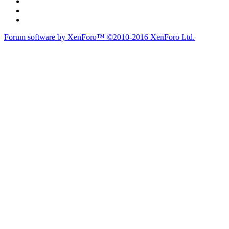
Forum software by XenForo™
©2010-2016 XenForo Ltd.
du lich
du lịch
caravan
teambuilding
du lịch
du lich
Diễn đàn
Liên kết nhanh
Tìm kiếm diễn đàn
Mới nhất
Thành viên
Liên kết nhanh
Notable Members
Đang trực tuyến
Hoạt động gần đây
New Profile Posts
Tìm kiếm hữu ích