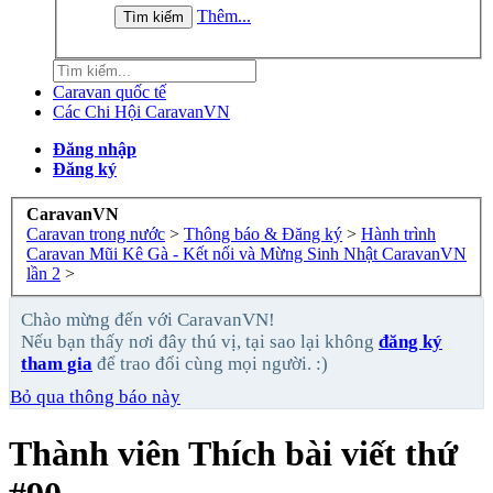
Thêm...
Caravan quốc tế
Các Chi Hội CaravanVN
Đăng nhập
Đăng ký
CaravanVN
Caravan trong nước
>
Thông báo & Đăng ký
>
Hành trình
Caravan Mũi Kê Gà - Kết nối và Mừng Sinh Nhật CaravanVN
lần 2
>
Chào mừng đến với CaravanVN!
Nếu bạn thấy nơi đây thú vị, tại sao lại không
đăng ký
tham gia
để trao đổi cùng mọi người. :)
Bỏ qua thông báo này
Thành viên Thích bài viết thứ