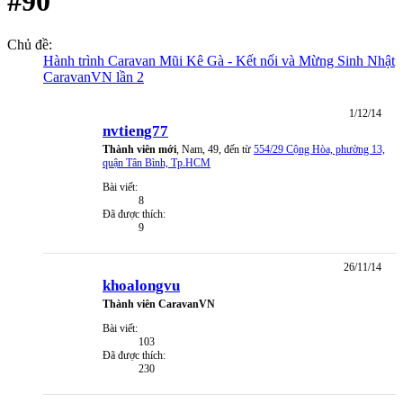
#90
Chủ đề:
Hành trình Caravan Mũi Kê Gà - Kết nối và Mừng Sinh Nhật
CaravanVN lần 2
1/12/14
nvtieng77
Thành viên mới
, Nam, 49,
đến từ
554/29 Cộng Hòa, phường 13,
quận Tân Bình, Tp.HCM
Bài viết:
8
Đã được thích:
9
26/11/14
khoalongvu
Thành viên CaravanVN
Bài viết:
103
Đã được thích:
230