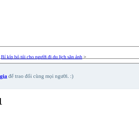
Bí kíp bỏ túi cho người đi du lịch săn ảnh
>
gia
để trao đổi cùng mọi người. :)
1