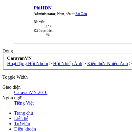
PhiHDN
Administrator
, Nam,
đến từ
Sài Gòn
Bài viết:
273
Đã được thích:
551
Đóng
CaravanVN
Hoạt động Hội Nhóm
>
Hội Nhiếp Ảnh
>
Kiến thức Nhiếp Ảnh
>
Toggle Width
Giao diện
CaravanVN 2016
Ngôn ngữ
Tiếng Việt
Trang chủ
Liên hệ
Trợ giúp
Điều khoản