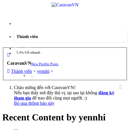
Menu
Thành viên
Đăng nhập
Liên kết nhanh
Đăng ký
CaravanVN
New Profile Posts
Thành viên
>
yennhi
>
...
Chào mừng đến với CaravanVN!
Nếu bạn thấy nơi đây thú vị, tại sao lại không
đăng ký
tham gia
để trao đổi cùng mọi người. :)
Bỏ qua thông báo này
Recent Content by yennhi