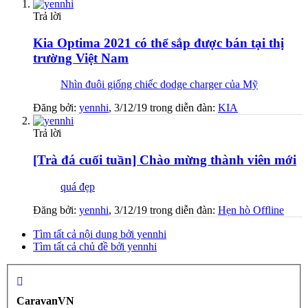
Trả lời
Kia Optima 2021 có thể sắp được bán tại thị
trường Việt Nam
Nhìn đuôi giống chiếc dodge charger của Mỹ
Đăng bởi:
yennhi
,
3/12/19
trong diễn đàn:
KIA
Trả lời
[Trà đá cuối tuần] Chào mừng thành viên mới
quá đẹp
Đăng bởi:
yennhi
,
3/12/19
trong diễn đàn:
Hẹn hò Offline
Tìm tất cả nội dung bởi yennhi
Tìm tất cả chủ đề bởi yennhi
CaravanVN