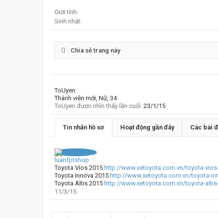
Giới tính:
Sinh nhật:
Chia sẻ trang này
ToUyen
Thành viên mới
, Nữ, 34
ToUyen được nhìn thấy lần cuối:
23/1/15
Tin nhắn hồ sơ
Hoạt động gần đây
Các bài 
luanfptshop
Toyota Vios 2015
http://www.xetoyota.com.vn/toyota-vios-
Toyota Innova 2015
http://www.xetoyota.com.vn/toyota-i
Toyota Altis 2015
http://www.xetoyota.com.vn/toyota-alti
11/3/15