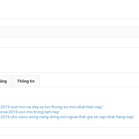
đăng
Thông tin
2015-vuot-troi-va-day-uy-luc-thong-so-moi-nhat-hien-nay/
nnova-2015-uoc-mo-trong-tam-tay/
s-2015-cho-cuoc-song-nang-dong-noi-ngoai-that-gia-xe-cap-nhat-hang-nay/