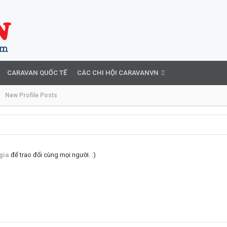
CARAVAN QUỐC TẾ
CÁC CHI HỘI CARAVANVN
New Profile Posts
gia
để trao đổi cùng mọi người. :)