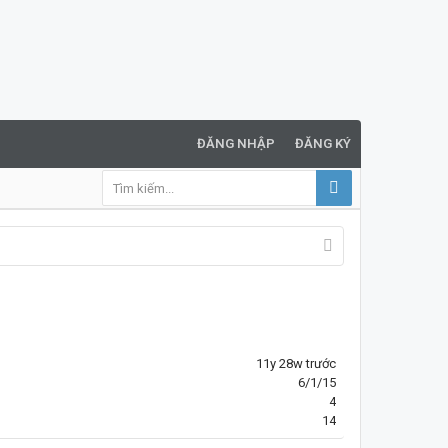
ĐĂNG NHẬP
ĐĂNG KÝ
11y 28w trước
6/1/15
4
14