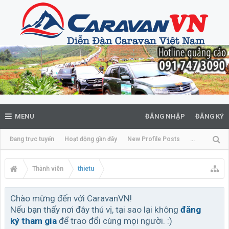
MENU
ĐĂNG NHẬP
ĐĂNG KÝ
Đang trực tuyến
Hoạt động gần đây
New Profile Posts
...
Thành viên
thietu
Chào mừng đến với CaravanVN!
Nếu bạn thấy nơi đây thú vị, tại sao lại không
đăng
ký tham gia
để trao đổi cùng mọi người. :)