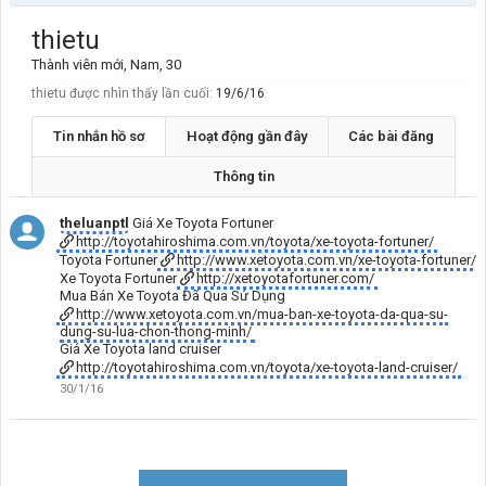
thietu
Thành viên mới
, Nam, 30
thietu được nhìn thấy lần cuối:
19/6/16
Tin nhắn hồ sơ
Hoạt động gần đây
Các bài đăng
Thông tin
theluanptl
Giá Xe Toyota Fortuner
http://toyotahiroshima.com.vn/toyota/xe-toyota-fortuner/
Toyota Fortuner
http://www.xetoyota.com.vn/xe-toyota-fortuner/
Xe Toyota Fortuner
http://xetoyotafortuner.com/
Mua Bán Xe Toyota Đã Qua Sử Dụng
http://www.xetoyota.com.vn/mua-ban-xe-toyota-da-qua-su-
dung-su-lua-chon-thong-minh/
Giá Xe Toyota land cruiser
http://toyotahiroshima.com.vn/toyota/xe-toyota-land-cruiser/
30/1/16