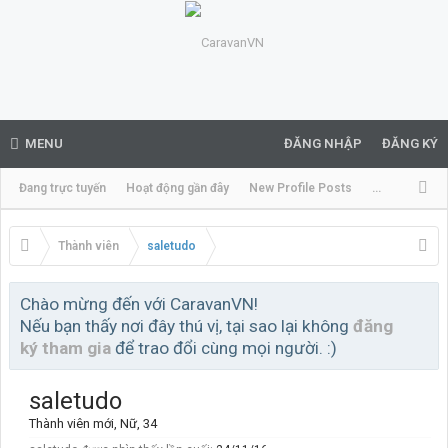
MENU
ĐĂNG NHẬP
ĐĂNG KÝ
Đang trực tuyến
Hoạt động gần đây
New Profile Posts
...
Thành viên
saletudo
Chào mừng đến với CaravanVN!
Nếu bạn thấy nơi đây thú vị, tại sao lại không
đăng
ký tham gia
để trao đổi cùng mọi người. :)
saletudo
Thành viên mới
, Nữ, 34