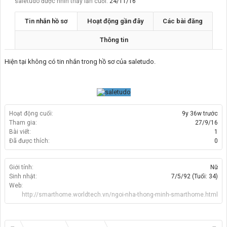
saletudo được nhìn thấy lần cuối:
24/11/16
Tin nhắn hồ sơ
Hoạt động gần đây
Các bài đăng
Thông tin
Hiện tại không có tin nhắn trong hồ sơ của saletudo.
Hoạt động cuối:
9y 36w trước
Tham gia:
27/9/16
Bài viết:
1
Đã được thích:
0
Giới tính:
Nữ
Sinh nhật:
7/5/92
(Tuổi: 34)
Web:
http://smarthome.worldtech.vn/ngoi-nha-thong-minh-smarthome.html