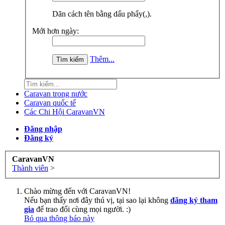
Dãn cách tên bằng dấu phẩy(,).
Mới hơn ngày:
Thêm...
Caravan trong nước
Caravan quốc tế
Các Chi Hội CaravanVN
Đăng nhập
Đăng ký
CaravanVN
Thành viên
>
Chào mừng đến với CaravanVN!
Nếu bạn thấy nơi đây thú vị, tại sao lại không
đăng ký tham
gia
để trao đổi cùng mọi người. :)
Bỏ qua thông báo này