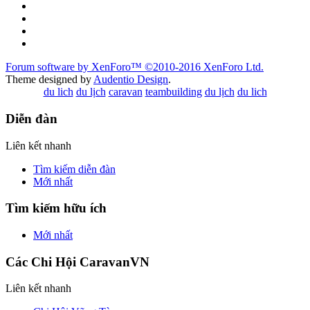
Forum software by XenForo™
©2010-2016 XenForo Ltd.
Theme designed by
Audentio Design
.
du lich
du lịch
caravan
teambuilding
du lịch
du lich
Diễn đàn
Liên kết nhanh
Tìm kiếm diễn đàn
Mới nhất
Tìm kiếm hữu ích
Mới nhất
Các Chi Hội CaravanVN
Liên kết nhanh