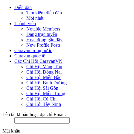
Diễn đàn
Tìm kiếm diễn đàn
Mới nhất
Thành viên
Notable Members
Đang trực tuyến
Hoạt động gần đây
New Profile Posts
Caravan trong nước
Caravan quốc tế
Các Chi Hội CaravanVN
Chi Hội Vũng Tàu
Chi Hội Đồng Nai
Chi Hội Miền Bắc
Chi Hội Bình Dương
Chi Hội Sài Gòn
Chi Hội Miền Trung
Chi Hội Củ Chi
Chi Hội Tây Ninh
Tên tài khoản hoặc địa chỉ Email:
Mật khẩu: