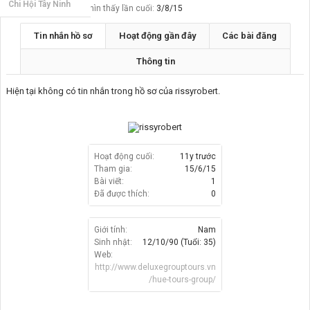
Chi Hội Tây Ninh
rissyrobert được nhìn thấy lần cuối:
3/8/15
Tin nhắn hồ sơ
Hoạt động gần đây
Các bài đăng
Thông tin
Hiện tại không có tin nhắn trong hồ sơ của rissyrobert.
Hoạt động cuối:
11y trước
Tham gia:
15/6/15
Bài viết:
1
Đã được thích:
0
Giới tính:
Nam
Sinh nhật:
12/10/90
(Tuổi: 35)
Web:
http://www.deluxegrouptours.vn
/hue-tours-group/