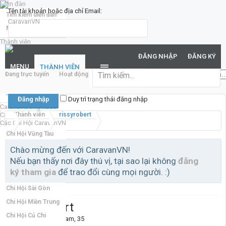
Diễn đàn
Tên tài khoản hoặc địa chỉ Email:
Tìm kiếm diễn đàn
Mới nhất
Thành viên
Mật khẩu:
Notable Members
ĐĂNG NHẬP
ĐĂNG KÝ
Đang trực tuyến
MENU
THÀNH VIÊN
Đang trực tuyến
Hoạt động gần đây
New Profile Posts
...
Hoạt động gần đây
Bạn đã quên mật khẩu?
New Profile Posts
Duy trì trạng thái đăng nhập
Caravan trong nước
Caravan quốc tế
Thành viên
rissyrobert
Các Chi Hội CaravanVN
Chi Hội Vũng Tàu
Chi Hội Đồng Nai
Chào mừng đến với CaravanVN!
Nếu bạn thấy nơi đây thú vị, tại sao lại không
đăng
Chi Hội Miền Bắc
ký tham gia
để trao đổi cùng mọi người. :)
Chi Hội Bình Dương
Chi Hội Sài Gòn
Chi Hội Miền Trung
rissyrobert
Chi Hội Củ Chi
Thành viên mới
, Nam, 35