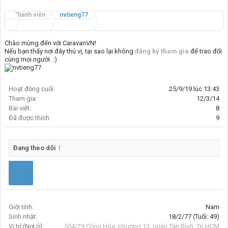
Thành viên
nvtieng77
Chào mừng đến với CaravanVN!
Nếu bạn thấy nơi đây thú vị, tại sao lại không
đăng ký tham gia
để trao đổi
cùng mọi người. :)
Hoạt động cuối:
25/9/19 lúc 13:43
Tham gia:
12/3/14
Bài viết:
8
Đã được thích:
9
Đang theo dõi
1
Giới tính:
Nam
Sinh nhật:
18/2/77
(Tuổi: 49)
Vị trí (Nơi ở):
554/29 Cộng Hòa, phường 13, quận Tân Bình, Tp.HCM