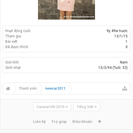
Hoạt động cuối:
9y 49w trước
Tham gia:
13/1/15
Bài viết:
1
Đã được thích:
0
Giới tính:
Nam
Sinh nhật:
15/3/94
(Tuổi: 32)
Thành viên
newcar2011
CaravanVN 2016
Tiếng Việt
Liên hệ
Trợ giúp
Điều khoản