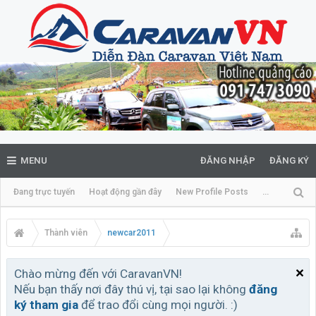
MENU
ĐĂNG NHẬP
ĐĂNG KÝ
Đang trực tuyến
Hoạt động gần đây
New Profile Posts
...
Thành viên
newcar2011
Chào mừng đến với CaravanVN!
Nếu bạn thấy nơi đây thú vị, tại sao lại không
đăng
ký tham gia
để trao đổi cùng mọi người. :)