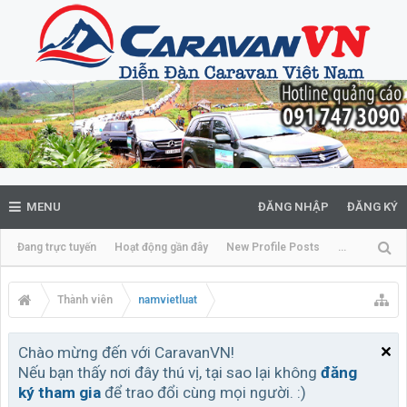
MENU
ĐĂNG NHẬP
ĐĂNG KÝ
Đang trực tuyến
Hoạt động gần đây
New Profile Posts
...
Thành viên
namvietluat
Chào mừng đến với CaravanVN!
Nếu bạn thấy nơi đây thú vị, tại sao lại không
đăng
ký tham gia
để trao đổi cùng mọi người. :)