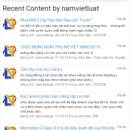
Recent Content by namvietluat
Trả lời
Mua Mới 2 Lốp Hay Đảo Sau Lên Trước?
có thể nó đã có dấu hiệu tới tuổi bác cứ ra hãng thay thôi... không thì
kiếm chỗ uy tín quen biết đừng nghỉ ngợi nhiều :D
Đăng bởi:
namvietluat
,
26/10/16
trong diễn đàn:
TOYOTA
Trả lời
CHÚC MỪNG NGÀY PHỤ NỮ VIỆT NAM 20/10
tưởng đâu tặng chi em phu nữ chiếc oto chứ :D
Đăng bởi:
namvietluat
,
21/10/16
trong diễn đàn:
Thảo luận trò chuyện
Trả lời
Cần lốp mới cho Camry
En củng đồng ý với chọn lốp zin theo hãng nếu đi bình thường (
không tính mấy bác thích khám phá nhé ahihi )
Đăng bởi:
namvietluat
,
19/10/16
trong diễn đàn:
TOYOTA
Trả lời
Kia Carens phiên bản nâng cấp ra mắt
nhìn được quá chứ với lại chế độ tiếp khách của Kia tốt nè. trước chỉ
có ý định tham quan mà nhân viên phục vụ chu đáo. còn qua mấy
chỗ khác đôi...
Đăng bởi:
namvietluat
,
11/10/16
trong diễn đàn:
KIA
Trả lời
Mercedes G Class 4,9 tỷ độ kiểu quân đội của thợ Đà