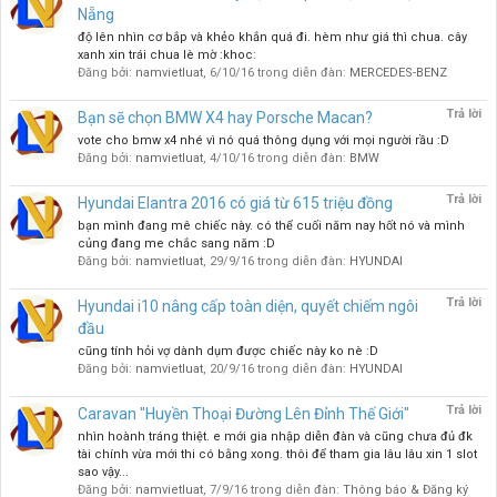
Nẵng
độ lên nhìn cơ bắp và khẻo khắn quá đi. hèm như giá thì chua. cây
xanh xin trái chua lè mờ :khoc:
Đăng bởi:
namvietluat
,
6/10/16
trong diễn đàn:
MERCEDES-BENZ
Trả lời
Bạn sẽ chọn BMW X4 hay Porsche Macan?
vote cho bmw x4 nhé vì nó quá thông dụng với mọi người rầu :D
Đăng bởi:
namvietluat
,
4/10/16
trong diễn đàn:
BMW
Trả lời
Hyundai Elantra 2016 có giá từ 615 triệu đồng
bạn mình đang mê chiếc này. có thể cuối năm nay hốt nó và mình
củng đang me chắc sang năm :D
Đăng bởi:
namvietluat
,
29/9/16
trong diễn đàn:
HYUNDAI
Trả lời
Hyundai i10 nâng cấp toàn diện, quyết chiếm ngôi
đầu
cũng tính hỏi vợ dành dụm được chiếc này ko nè :D
Đăng bởi:
namvietluat
,
20/9/16
trong diễn đàn:
HYUNDAI
Trả lời
Caravan "Huyền Thoại Đường Lên Đỉnh Thế Giới"
nhìn hoành tráng thiệt. e mới gia nhập diễn đàn và cũng chưa đủ đk
tài chính vừa mới thi có bằng xong. thôi để tham gia lâu lâu xin 1 slot
sao vậy...
Đăng bởi:
namvietluat
,
7/9/16
trong diễn đàn:
Thông báo & Đăng ký