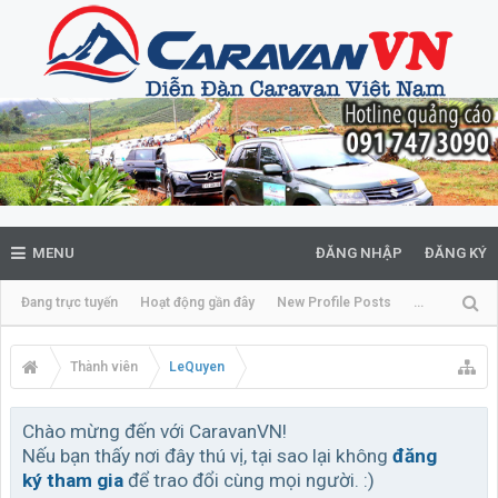
MENU
ĐĂNG NHẬP
ĐĂNG KÝ
Đang trực tuyến
Hoạt động gần đây
New Profile Posts
...
Thành viên
LeQuyen
Chào mừng đến với CaravanVN!
Nếu bạn thấy nơi đây thú vị, tại sao lại không
đăng
ký tham gia
để trao đổi cùng mọi người. :)