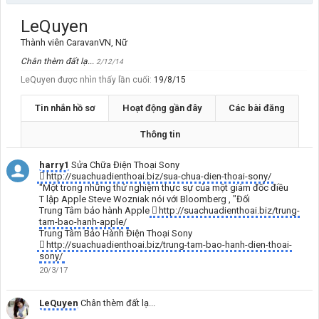
LeQuyen
Thành viên CaravanVN
, Nữ
Chân thèm đất lạ...
2/12/14
LeQuyen được nhìn thấy lần cuối:
19/8/15
Tin nhắn hồ sơ
Hoạt động gần đây
Các bài đăng
Thông tin
harry1
Sửa Chữa Điện Thoại Sony
http://suachuadienthoai.biz/sua-chua-dien-thoai-sony/
"Một trong những thử nghiệm thực sự của một giám đốc điều
T lập Apple Steve Wozniak nói với Bloomberg , "Đối
Trung Tâm bảo hành Apple
http://suachuadienthoai.biz/trung-
tam-bao-hanh-apple/
Trung Tâm Bảo Hành Điện Thoại Sony
http://suachuadienthoai.biz/trung-tam-bao-hanh-dien-thoai-
sony/
20/3/17
LeQuyen
Chân thèm đất lạ...