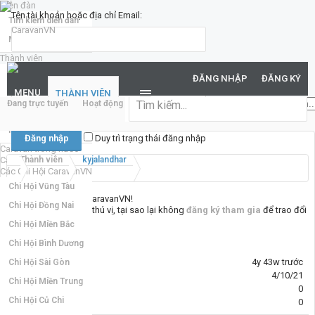
Diễn đàn
Tên tài khoản hoặc địa chỉ Email:
Tìm kiếm diễn đàn
Mới nhất
Thành viên
Mật khẩu:
Notable Members
ĐĂNG NHẬP
ĐĂNG KÝ
Đang trực tuyến
MENU
THÀNH VIÊN
Đang trực tuyến
Hoạt động gần đây
New Profile Posts
...
Hoạt động gần đây
Bạn đã quên mật khẩu?
New Profile Posts
Duy trì trạng thái đăng nhập
Caravan trong nước
Caravan quốc tế
Thành viên
kyjalandhar
Các Chi Hội CaravanVN
Chi Hội Vũng Tàu
Chào mừng đến với CaravanVN!
Chi Hội Đồng Nai
Nếu bạn thấy nơi đây thú vị, tại sao lại không
đăng ký tham gia
để trao đổi
cùng mọi người. :)
Chi Hội Miền Bắc
Chi Hội Bình Dương
Hoạt động cuối:
4y 43w trước
Chi Hội Sài Gòn
Tham gia:
4/10/21
Chi Hội Miền Trung
Bài viết:
0
Chi Hội Củ Chi
Đã được thích:
0