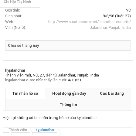
Chi Hội Tây Ninh
Giới tính:
Nữ
Sinh nhật:
8/8/98
(Tuổi: 27)
Web:
http://www.suratescorts.net/jalandhar-escorts/
Vị trí (Nơi ở):
Jalandhar, Punjab, India
Chia sẻ trang này
kyjalandhar
Thành viên mới
, Nữ, 27,
đến từ
Jalandhar, Punjab, India
kyjalandhar được nhìn thấy lần cuối:
4/10/21
Tin nhắn hồ sơ
Hoạt động gần đây
Các bài đăng
Thông tin
Hiện tại không có tin nhắn trong hồ sơ của kyjalandhar.
Thành viên
kyjalandhar