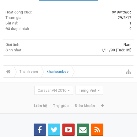
Hoạt động cuối:
9y 9w trước
Tham gia:
29/5/17
Bài viết:
1
Đã được thích:
0
Giới tính:
Nam
Sinh nhật:
1/11/90
(Tuổi: 35)
Thành viên
khaihoanbee
CaravanVN 2016
Tiếng Việt
Liên hệ
Trợ giúp
Điều khoản