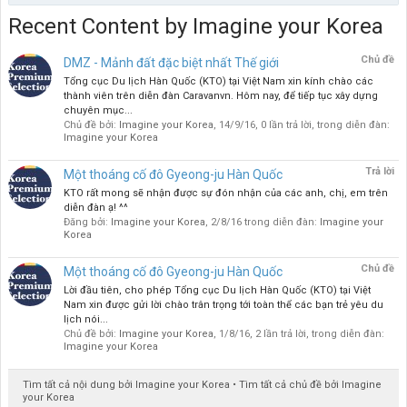
Recent Content by Imagine your Korea
Chủ đề
DMZ - Mảnh đất đặc biệt nhất Thế giới
Tổng cục Du lịch Hàn Quốc (KTO) tại Việt Nam xin kính chào các
thành viên trên diễn đàn Caravanvn. Hôm nay, để tiếp tục xây dựng
chuyên mục...
Chủ đề bởi:
Imagine your Korea
,
14/9/16
, 0 lần trả lời, trong diễn đàn:
Imagine your Korea
Trả lời
Một thoáng cố đô Gyeong-ju Hàn Quốc
KTO rất mong sẽ nhận được sự đón nhận của các anh, chị, em trên
diễn đàn ạ! ^^
Đăng bởi:
Imagine your Korea
,
2/8/16
trong diễn đàn:
Imagine your
Korea
Chủ đề
Một thoáng cố đô Gyeong-ju Hàn Quốc
Lời đầu tiên, cho phép Tổng cục Du lịch Hàn Quốc (KTO) tại Việt
Nam xin được gửi lời chào trân trọng tới toàn thể các bạn trẻ yêu du
lịch nói...
Chủ đề bởi:
Imagine your Korea
,
1/8/16
, 2 lần trả lời, trong diễn đàn:
Imagine your Korea
Tìm tất cả nội dung bởi Imagine your Korea
Tìm tất cả chủ đề bởi Imagine
your Korea