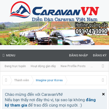
MENU
ĐĂNG NHẬP
ĐĂNG KÝ
Đang trực tuyến
Hoạt động gần đây
New Profile Posts
...
Thành viên
Imagine your Korea
Chào mừng đến với CaravanVN!
Nếu bạn thấy nơi đây thú vị, tại sao lại không
đăng
ký tham gia
để trao đổi cùng mọi người. :)