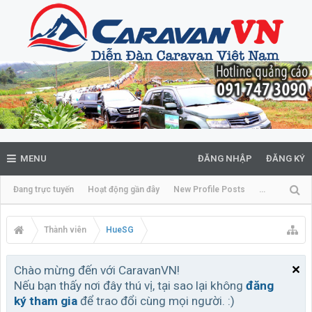
MENU
ĐĂNG NHẬP
ĐĂNG KÝ
Đang trực tuyến
Hoạt động gần đây
New Profile Posts
...
Thành viên
HueSG
Chào mừng đến với CaravanVN!
Nếu bạn thấy nơi đây thú vị, tại sao lại không
đăng
ký tham gia
để trao đổi cùng mọi người. :)