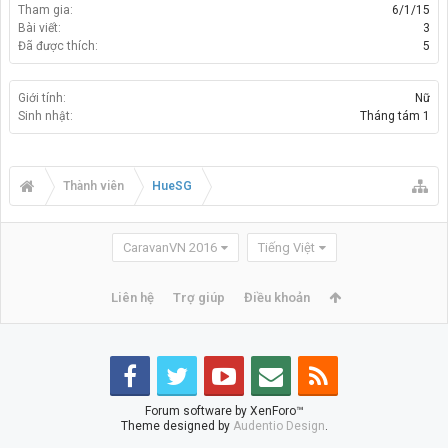
Tham gia:
6/1/15
Bài viết:
3
Đã được thích:
5
Giới tính:
Nữ
Sinh nhật:
Tháng tám 1
Thành viên
HueSG
CaravanVN 2016
Tiếng Việt
Liên hệ
Trợ giúp
Điều khoản
Forum software by XenForo™
Theme designed by
Audentio Design
.