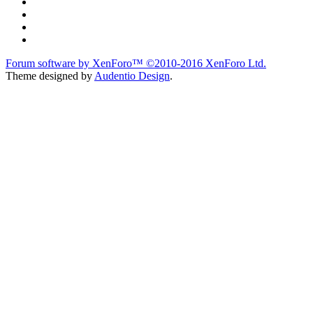
Forum software by XenForo™
©2010-2016 XenForo Ltd.
Theme designed by
Audentio Design
.
du lich
du lịch
caravan
teambuilding
du lịch
du lich
Diễn đàn
Liên kết nhanh
Tìm kiếm diễn đàn
Mới nhất
Tìm kiếm hữu ích
Mới nhất
Các Chi Hội CaravanVN
Liên kết nhanh
Chi Hội Vũng Tàu