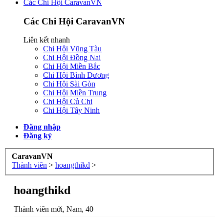
Các Chi Hội CaravanVN
Các Chi Hội CaravanVN
Liên kết nhanh
Chi Hội Vũng Tàu
Chi Hội Đồng Nai
Chi Hội Miền Bắc
Chi Hội Bình Dương
Chi Hội Sài Gòn
Chi Hội Miền Trung
Chi Hội Củ Chi
Chi Hội Tây Ninh
Đăng nhập
Đăng ký
CaravanVN
Thành viên
>
hoangthikd
>
hoangthikd
Thành viên mới
, Nam, 40