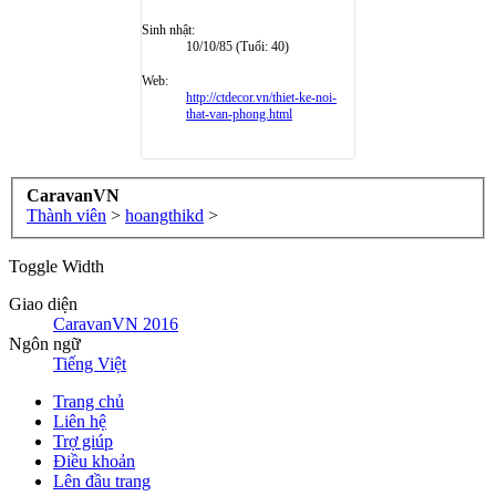
Sinh nhật:
10/10/85
(Tuổi: 40)
Web:
http://ctdecor.vn/thiet-ke-noi-
that-van-phong.html
CaravanVN
Thành viên
>
hoangthikd
>
Toggle Width
Giao diện
CaravanVN 2016
Ngôn ngữ
Tiếng Việt
Trang chủ
Liên hệ
Trợ giúp
Điều khoản
Lên đầu trang