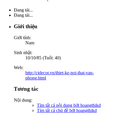
Đang tải...
Đang tải...
Giới thiệu
Giới tính:
Nam
Sinh nhật:
10/10/85 (Tuổi: 40)
Web:
http://ctdecor.vn/thiet-ke-noi-that-van-
phong.html
Tương tác
Nội dung:
Tìm tất cả nội dung bởi hoangthikd
Tìm tất cả chủ đề bởi hoangthikd