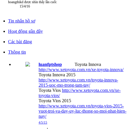
hoangthikd được nhìn thấy lần cuối:
15/4/16
Tin nhắn hồ sơ
Hoạt động gần đây
Các bài đăng
Thông tin
luanfptshop
Toyota Innova
http://www.xetoyota.com.vn/xe-toyota-innova/
Toyota Innova 2015
http://www.xetoyota.com.vn/toyota-innova-
2015-uoc-mo-trong-tam-tay/
Toyota Vios
http://www.xetoyota.com.vn/xe-
toyota-vios/
Toyota Vios 2015
http://www.xetoyota.com.vn/toyota-vios-2015-
vuot-troi-va-day-uy-luc-thong-so-moi-nhat-hien-
nay/
4/5/15