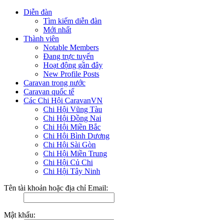
Diễn đàn
Tìm kiếm diễn đàn
Mới nhất
Thành viên
Notable Members
Đang trực tuyến
Hoạt động gần đây
New Profile Posts
Caravan trong nước
Caravan quốc tế
Các Chi Hội CaravanVN
Chi Hội Vũng Tàu
Chi Hội Đồng Nai
Chi Hội Miền Bắc
Chi Hội Bình Dương
Chi Hội Sài Gòn
Chi Hội Miền Trung
Chi Hội Củ Chi
Chi Hội Tây Ninh
Tên tài khoản hoặc địa chỉ Email:
Mật khẩu: