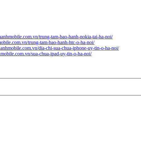
thanhmobile.com.vn/trung-tam-bao-hanh-nokia-tai-ha-noi/
mobile.com.vn/trung-tam-bao-hanh-htc-o-ha-noi/
thanhmobile.com.vn/dia-chi-sua-chua-iphone-uy-tin-o-ha-noi/
hmobile.com.vn/sua-chua-ipad-uy-tin-o-ha-noi/