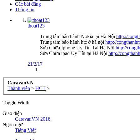
Các bài đăng
Thông tin
thoat123
Trung tâm bảo hành Nokia tại Hà Nội
http://cong
Trung tâm bảo hành htc ở hà nội
http://congthanh
Sửa Chữa Iphone Uy Tín Tại Hà Nội
http://cong
Sửa Chữa ipad Uy Tín tại Hà Nội
http://congthan
21/2/17
CaravanVN
Thành viên
>
HCT
>
Toggle Width
Giao diện
CaravanVN 2016
Ngôn ngữ
Tiếng Việt