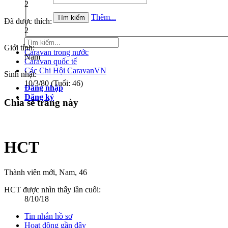
2
Thêm...
Đã được thích:
2
Giới tính:
Caravan trong nước
Nam
Caravan quốc tế
Các Chi Hội CaravanVN
Sinh nhật:
10/3/80
(Tuổi: 46)
Đăng nhập
Đăng ký
Chia sẻ trang này
HCT
Thành viên mới
, Nam, 46
HCT được nhìn thấy lần cuối:
8/10/18
Tin nhắn hồ sơ
Hoạt động gần đây