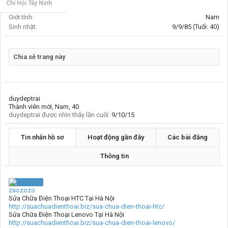
Chi Hội Tây Ninh
Giới tính:
Nam
Sinh nhật:
9/9/85
(Tuổi: 40)
Chia sẻ trang này
duydeptrai
Thành viên mới
, Nam, 40
duydeptrai được nhìn thấy lần cuối:
9/10/15
Tin nhắn hồ sơ
Hoạt động gần đây
Các bài đăng
Thông tin
zaozozo
Sửa Chữa Điện Thoại HTC Tại Hà Nội
http://suachuadienthoai.biz/sua-chua-dien-thoai-htc/
Sửa Chữa Điện Thoại Lenovo Tại Hà Nội
http://suachuadienthoai.biz/sua-chua-dien-thoai-lenovo/