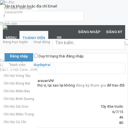
Diễn đàn
Tên tài khoản hoặc địa chỉ Email:
Tìm kiếm diễn đàn
Mới nhất
Thành viên
Mật khẩu:
Notable Members
ĐĂNG NHẬP
ĐĂNG KÝ
Đang trực tuyến
MENU
THÀNH VIÊN
Đang trực tuyến
Hoạt động gần đây
New Profile Posts
...
Hoạt động gần đây
Bạn đã quên mật khẩu?
New Profile Posts
Duy trì trạng thái đăng nhập
Caravan trong nước
Caravan quốc tế
Thành viên
duydeptrai
Các Chi Hội CaravanVN
Chi Hội Vũng Tàu
Chào mừng đến với CaravanVN!
Chi Hội Đồng Nai
Nếu bạn thấy nơi đây thú vị, tại sao lại không
đăng ký tham gia
để trao đổi
cùng mọi người. :)
Chi Hội Miền Bắc
Chi Hội Bình Dương
Hoạt động cuối:
10y 43w trước
Chi Hội Sài Gòn
Tham gia:
6/7/15
Chi Hội Miền Trung
Bài viết:
46
Chi Hội Củ Chi
Đã được thích:
80