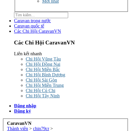
Mới nhất
Caravan trong nước
Caravan quốc tế
Các Chi Hội CaravanVN
Các Chi Hội CaravanVN
Liên kết nhanh
Chi Hội Vũng Tàu
Chi Hội Đồng Nai
Chi Hội Miền Bắc
Chi Hội Bình Dương
Chi Hội Sài Gòn
Chi Hội Miền Trung
Chi Hội Củ Chi
Chi Hội Tây Ninh
Đăng nhập
Đăng ký
CaravanVN
Thành viên
>
chin79cr
>