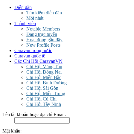
Diễn đàn
Tìm kiếm diễn đàn
Mới nhất
Thành viên
Notable Members
Đang trực tuyến
Hoạt động gần đây
New Profile Posts
Caravan trong nước
Caravan quốc tế
Các Chi Hội CaravanVN
Chi Hội Vũng Tàu
Chi Hội Đồng Nai
Chi Hội Miền Bắc
Chi Hội Bình Dương
Chi Hội Sài Gòn
Chi Hội Miền Trung
Chi Hội Củ Chi
Chi Hội Tây Ninh
Tên tài khoản hoặc địa chỉ Email:
Mật khẩu: