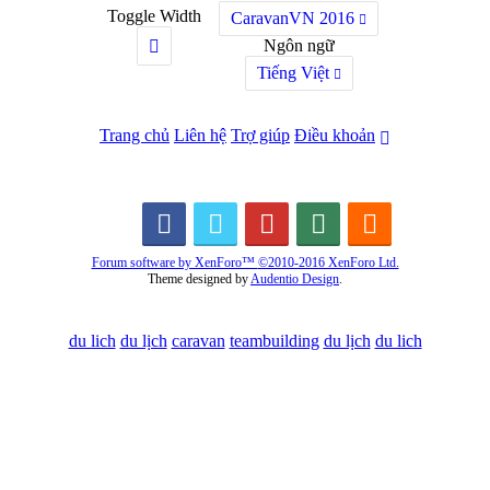
Toggle Width
CaravanVN 2016
Ngôn ngữ
Tiếng Việt
Trang chủ
Liên hệ
Trợ giúp
Điều khoản
Forum software by XenForo™
©2010-2016 XenForo Ltd.
Theme designed by
Audentio Design
.
du lich
du lịch
caravan
teambuilding
du lịch
du lich