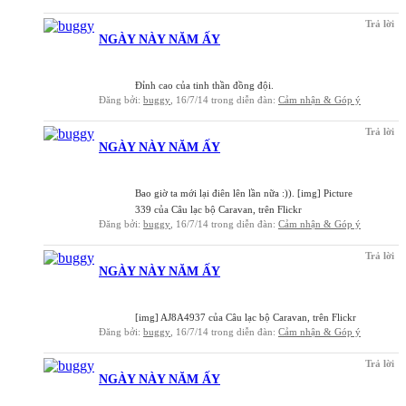
Trả lời
NGÀY NÀY NĂM ẤY
Đỉnh cao của tinh thần đồng đội.
Đăng bởi:
buggy
,
16/7/14
trong diễn đàn:
Cảm nhận & Góp ý
Trả lời
NGÀY NÀY NĂM ẤY
Bao giờ ta mới lại điên lên lần nữa :)). [img] Picture
339 của Câu lạc bộ Caravan, trên Flickr
Đăng bởi:
buggy
,
16/7/14
trong diễn đàn:
Cảm nhận & Góp ý
Trả lời
NGÀY NÀY NĂM ẤY
[img] AJ8A4937 của Câu lạc bộ Caravan, trên Flickr
Đăng bởi:
buggy
,
16/7/14
trong diễn đàn:
Cảm nhận & Góp ý
Trả lời
NGÀY NÀY NĂM ẤY