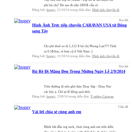
phí hả chị? Dù sao đi nữa 1895$ vẫn rẻ.
Đăng bởi:
buggy
,
21/10/14
trong diễn đàn:
Hình ảnh chuyến đi
Trả lời
Hình Ảnh Trực tiếp chuyến CARAVAN USA từ Đông
sang Tây
Chi phí thuê xe là 1,122 $ hả chị Phong Lan??? Tính
ra 0.5$/km, rẻ hơn cả ở Việt Nam :)
Đăng bởi:
buggy
,
21/10/14
trong diễn đàn:
Hình ảnh chuyến đi
Trả lời
Rủ Rê Đi Măng Đen Trong Những Ngày Lễ 2/9/2014
Trên đường đi nên ghé thác Dray Sáp - Dray Nur
các bác ạ. Chỉ sợ lễ đông quá thôi.
Đăng bởi:
buggy
,
23/8/14
trong diễn đàn:
Ý tưởng Caravan
Chủ đề
Vài lời chia sẻ cùng anh em
Mình bắt đầu reg nick, chơi cùng anh em trên diễn
đàn cũng đã hơn 1 năm rưỡi. Kết thân đc thêm nhiều