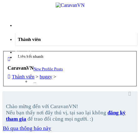
Menu
Thành viên
Đăng nhập
Liên kết nhanh
Đăng ký
CaravanVN
New Profile Posts
Thành viên
>
buggy
>
...
Chào mừng đến với CaravanVN!
Nếu bạn thấy nơi đây thú vị, tại sao lại không
đăng ký
tham gia
để trao đổi cùng mọi người. :)
Bỏ qua thông báo này