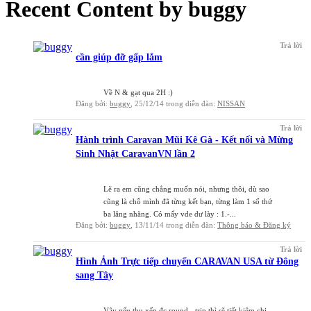
Recent Content by buggy
Trả lời
cần giúp đỡ gấp lắm
Về N & gạt qua 2H :)
Đăng bởi:
buggy
,
25/12/14
trong diễn đàn:
NISSAN
Trả lời
Hành trình Caravan Mũi Kê Gà - Kết nối và Mừng
Sinh Nhật CaravanVN lần 2
Lẽ ra em cũng chẳng muốn nói, nhưng thôi, dù sao
cũng là chỗ mình đã từng kết bạn, từng làm 1 số thứ
ba lăng nhăng. Có mấy vde dư lày : 1.-...
Đăng bởi:
buggy
,
13/11/14
trong diễn đàn:
Thông báo & Đăng ký
Trả lời
Hình Ảnh Trực tiếp chuyến CARAVAN USA từ Đông
sang Tây
Vậy nếu thu xếp đc round - trip thì sẽ tiết kiệm chi