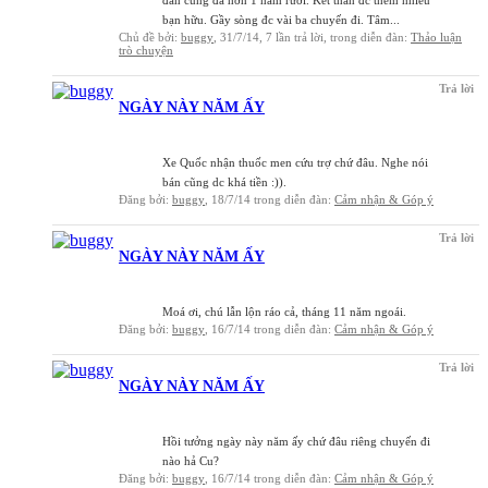
bạn hữu. Gầy sòng đc vài ba chuyến đi. Tâm...
Chủ đề bởi:
buggy
,
31/7/14
, 7 lần trả lời, trong diễn đàn:
Thảo luận
trò chuyện
Trả lời
NGÀY NÀY NĂM ẤY
Xe Quốc nhận thuốc men cứu trợ chứ đâu. Nghe nói
bán cũng dc khá tiền :)).
Đăng bởi:
buggy
,
18/7/14
trong diễn đàn:
Cảm nhận & Góp ý
Trả lời
NGÀY NÀY NĂM ẤY
Moá ơi, chú lẫn lộn ráo cả, tháng 11 năm ngoái.
Đăng bởi:
buggy
,
16/7/14
trong diễn đàn:
Cảm nhận & Góp ý
Trả lời
NGÀY NÀY NĂM ẤY
Hồi tưởng ngày này năm ấy chứ đâu riêng chuyến đi
nào hả Cu?
Đăng bởi:
buggy
,
16/7/14
trong diễn đàn:
Cảm nhận & Góp ý