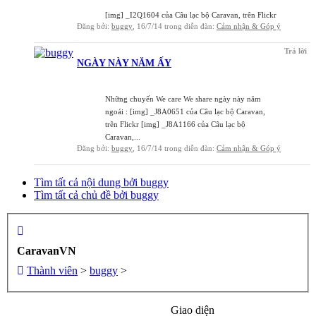
[img] _I2Q1604 của Câu lạc bộ Caravan, trên Flickr
Đăng bởi:
buggy
,
16/7/14
trong diễn đàn:
Cảm nhận & Góp ý
Trả lời
NGÀY NÀY NĂM ẤY
Những chuyến We care We share ngày này năm
ngoái : [img] _J8A0651 của Câu lạc bộ Caravan,
trên Flickr [img] _J8A1166 của Câu lạc bộ
Caravan,...
Đăng bởi:
buggy
,
16/7/14
trong diễn đàn:
Cảm nhận & Góp ý
Tìm tất cả nội dung bởi buggy
Tìm tất cả chủ đề bởi buggy
CaravanVN
Thành viên
>
buggy
>
Giao diện