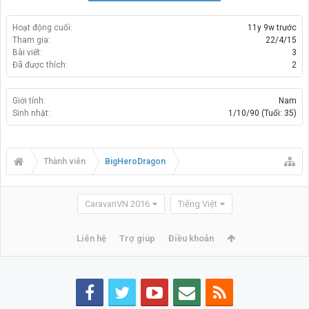
Hoạt động cuối:
11y 9w trước
Tham gia:
22/4/15
Bài viết:
3
Đã được thích:
2
Giới tính:
Nam
Sinh nhật:
1/10/90
(Tuổi: 35)
Thành viên
BigHeroDragon
CaravanVN 2016
Tiếng Việt
Liên hệ
Trợ giúp
Điều khoản