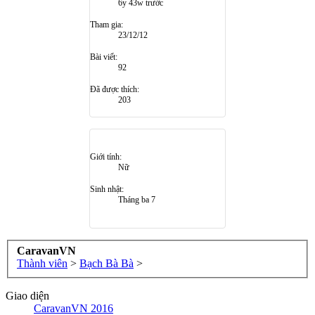
6y 43w trước
Tham gia:
23/12/12
Bài viết:
92
Đã được thích:
203
Giới tính:
Nữ
Sinh nhật:
Tháng ba 7
CaravanVN
Thành viên
>
Bạch Bà Bà
>
Giao diện
CaravanVN 2016