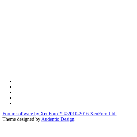
Forum software by XenForo™
©2010-2016 XenForo Ltd.
Theme designed by
Audentio Design
.
du lich
du lịch
caravan
teambuilding
du lịch
du lich
Diễn đàn