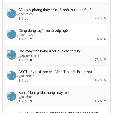
Bí quyết phong thủy để ngôi nhà thu hút tiến tài
nhonmy27
23/1/15
Trả lời:
1
Công dụng tuyệt vời từ bắp ngô
nhonmy27
6/3/15
Trả lời:
2
Các máy tính bảng Acer qua các thời kỳ
nguyenvanan91
27/4/15
Trả lời:
0
CSGT bẫy taxi trên cầu Vĩnh Tuy: nếu là sự thật
tieulinhtinh
19/7/15
Trả lời:
1
Bạn sẽ làm gì khi thang máy rơi?
tieulinhtinh
14/6/19
Trả lời:
3