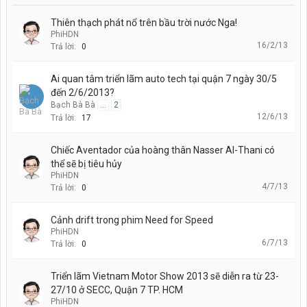
Thiên thạch phát nổ trên bầu trời nước Nga!
PhiHDN
16/2/13
Trả lời:
0
Ai quan tâm triển lãm auto tech tại quận 7 ngày 30/5
đến 2/6/2013?
Bạch Bà Bà
...
2
12/6/13
Trả lời:
17
Chiếc Aventador của hoàng thân Nasser Al-Thani có
thể sẽ bị tiêu hủy
PhiHDN
4/7/13
Trả lời:
0
Cảnh drift trong phim Need for Speed
PhiHDN
6/7/13
Trả lời:
0
Triển lãm Vietnam Motor Show 2013 sẽ diễn ra từ 23-
27/10 ở SECC, Quận 7 TP. HCM
PhiHDN