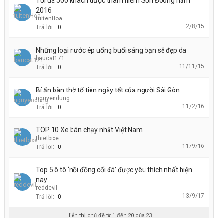
Tối đa 500 khách được thám hiểm Sơn Đoòng năm
2016
tuitenHoa
2/8/15
Trả lời:
0
Những loại nước ép uống buổi sáng bạn sẽ đẹp da
baucat171
11/11/15
Trả lời:
0
Bí ẩn bàn thờ tổ tiên ngày tết của người Sài Gòn
nguyendung
11/2/16
Trả lời:
0
TOP 10 Xe bán chạy nhất Việt Nam
thietbixe
11/9/16
Trả lời:
0
Top 5 ô tô ‘nồi đồng cối đá’ được yêu thích nhất hiện
nay
reddevil
13/9/17
Trả lời:
0
Hiển thị chủ đề từ 1 đến 20 của 23