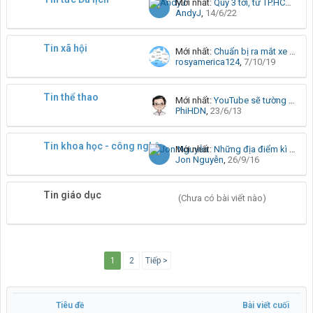
Mới nhất:
Quý 3 tới, từ TP.HCM có thể đi Tiền Giang, Bến Tre bằng tàu cao tốc
AndyJ
,
14/6/22
Tin xã hội
Mới nhất:
Chuẩn bị ra mắt xe CX-5 nâng cấp tại Việt Nam Mazda
rosyamerica124
,
7/10/19
Tin thể thao
Mới nhất:
YouTube sẽ tường thuật trực tiếp giải quần vợt Wimbledon 2013
PhiHDN
,
23/6/13
Tin khoa học - công nghệ
Mới nhất:
Những địa điểm kì quặc nhất có kết nối Wi-Fi
Jon Nguyễn
,
26/9/16
Tin giáo dục
(Chưa có bài viết nào)
1
2
Tiếp >
Tiêu đề
Bài viết cuối