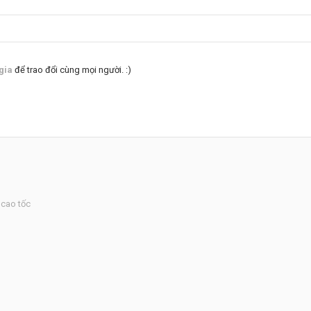
gia
để trao đổi cùng mọi người. :)
 cao tốc