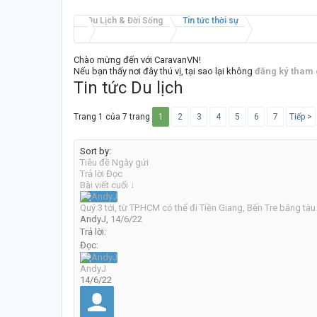
Du Lịch & Đời Sống
Tin tức thời sự
Chào mừng đến với CaravanVN!
Nếu bạn thấy nơi đây thú vị, tại sao lại không
đăng ký tham 
Tin tức Du lịch
Trang 1 của 7 trang
1
2
3
4
5
6
7
Tiếp >
Sort by:
Tiêu đề
Ngày gửi
Trả lời
Đọc
Bài viết cuối ↓
Quý 3 tới, từ TP.HCM có thể đi Tiền Giang, Bến Tre bằng tàu
AndyJ
,
14/6/22
Trả lời:
Đọc:
AndyJ
14/6/22