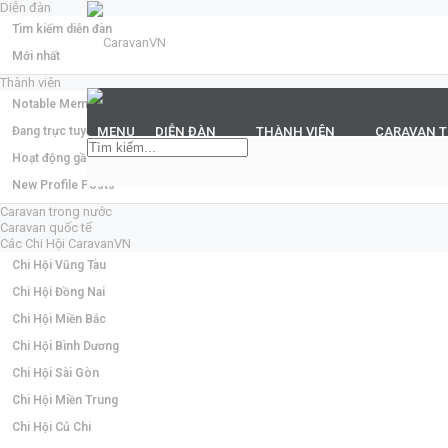
Diễn đàn
Tìm kiếm diễn đàn
Mới nhất
Thành viên
Notable Members
Đang trực tuyến
MENU
DIỄN ĐÀN
THÀNH VIÊN
CARAVAN 
Hoạt động gần đây
New Profile Posts
Caravan trong nước
Caravan quốc tế
Các Chi Hội CaravanVN
Chi Hội Vũng Tàu
Chi Hội Đồng Nai
Chi Hội Miền Bắc
Chi Hội Bình Dương
Chi Hội Sài Gòn
Chi Hội Miền Trung
Chi Hội Củ Chi