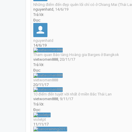
Những điểm đến đẹp quên lối chỉ có ở Chiang Mai (Thái La
nguyenhatd
,
14/6/19
Trả lời:
Đọc:
nguyenhatd
14/6/19
Tham quan Bảo tàng Hoàng gia Barges ở Bangkok
vietwomen888
,
20/11/17
Trả lời:
Đọc:
vietwomen888
20/11/17
10 điểm đến tuyệt vời nhất ở miền Bắc Thái Lan
vietwomen888
,
9/11/17
Trả lời:
Đọc:
violetpt
11/11/17