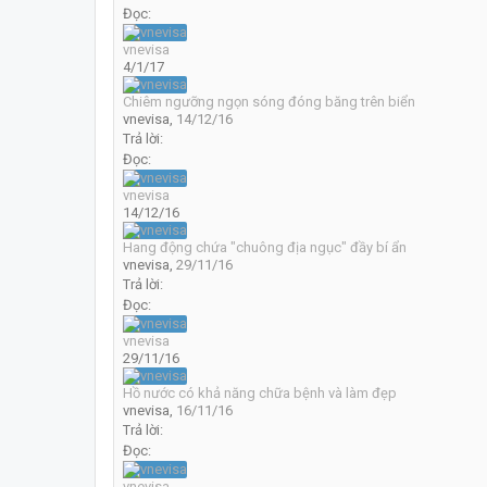
Đọc:
vnevisa
4/1/17
Chiêm ngưỡng ngọn sóng đóng băng trên biển
vnevisa
,
14/12/16
Trả lời:
Đọc:
vnevisa
14/12/16
Hang động chứa "chuông địa ngục" đầy bí ẩn
vnevisa
,
29/11/16
Trả lời:
Đọc:
vnevisa
29/11/16
Hồ nước có khả năng chữa bệnh và làm đẹp
vnevisa
,
16/11/16
Trả lời:
Đọc:
vnevisa