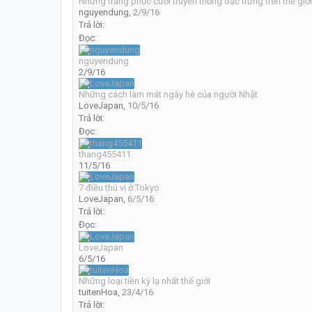
Những trang phục cưới truyền thống đặc trưng trên thế giới
nguyendung
,
2/9/16
Trả lời:
Đọc:
nguyendung
2/9/16
Những cách làm mát ngày hè của người Nhật
LoveJapan
,
10/5/16
Trả lời:
Đọc:
thang455411
11/5/16
7 điều thú vị ở Tokyo
LoveJapan
,
6/5/16
Trả lời:
Đọc:
LoveJapan
6/5/16
Những loại tiền kỳ lạ nhất thế giới
tuitenHoa
,
23/4/16
Trả lời: