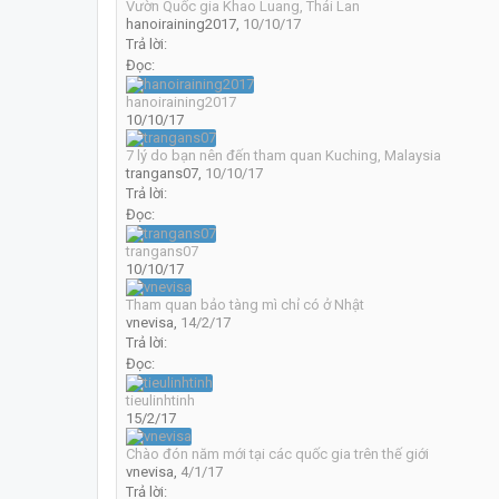
Vườn Quốc gia Khao Luang, Thái Lan
hanoiraining2017
,
10/10/17
Trả lời:
Đọc:
hanoiraining2017
10/10/17
7 lý do bạn nên đến tham quan Kuching, Malaysia
trangans07
,
10/10/17
Trả lời:
Đọc:
trangans07
10/10/17
Tham quan bảo tàng mì chỉ có ở Nhật
vnevisa
,
14/2/17
Trả lời:
Đọc:
tieulinhtinh
15/2/17
Chào đón năm mới tại các quốc gia trên thế giới
vnevisa
,
4/1/17
Trả lời: