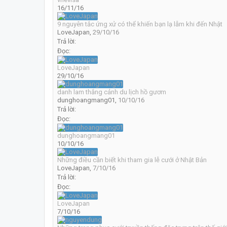
16/11/16
9 nguyên tắc ứng xử có thể khiến bạn lạ lẫm khi đến Nhật
LoveJapan
,
29/10/16
Trả lời:
Đọc:
LoveJapan
29/10/16
danh lam thắng cảnh du lịch hồ gươm
dunghoangmang01
,
10/10/16
Trả lời:
Đọc:
dunghoangmang01
10/10/16
Những điều cần biết khi tham gia lễ cưới ở Nhật Bản
LoveJapan
,
7/10/16
Trả lời:
Đọc:
LoveJapan
7/10/16