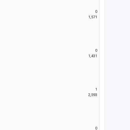
0
1,571
0
1,431
1
2,593
0