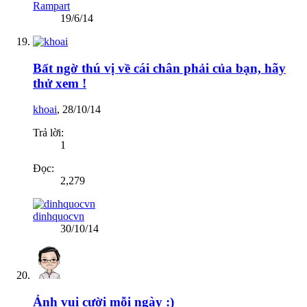
Rampart
19/6/14
Bất ngờ thú vị về cái chân phải của bạn, hãy
thử xem !
khoai
,
28/10/14
Trả lời:
1
Đọc:
2,279
dinhquocvn
30/10/14
Ảnh vui cười mỗi ngày :)