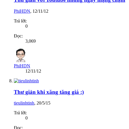
PhiHDN
,
12/11/12
Trả lời:
0
Đọc:
3,069
PhiHDN
12/11/12
Thư giản khi xăng tăng giá :)
tieulinhtinh
,
20/5/15
Trả lời:
0
Đọc: