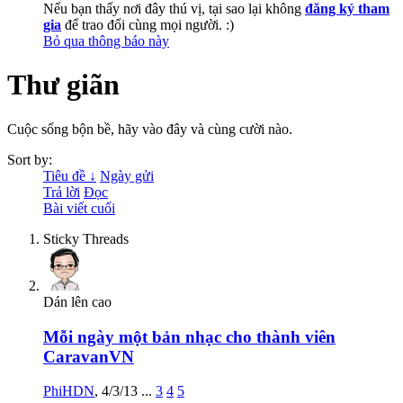
Nếu bạn thấy nơi đây thú vị, tại sao lại không
đăng ký tham
gia
để trao đổi cùng mọi người. :)
Bỏ qua thông báo này
Thư giãn
Cuộc sống bộn bề, hãy vào đây và cùng cười nào.
Sort by:
Tiêu đề ↓
Ngày gửi
Trả lời
Đọc
Bài viết cuối
Sticky Threads
Dán lên cao
Mỗi ngày một bản nhạc cho thành viên
CaravanVN
PhiHDN
,
4/3/13
...
3
4
5