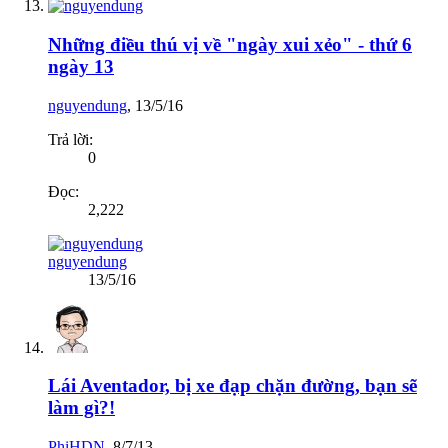
Những điều thú vị về "ngày xui xẻo" - thứ 6
ngày 13
nguyendung
,
13/5/16
Trả lời:
0
Đọc:
2,222
nguyendung
13/5/16
Lái Aventador, bị xe đạp chặn đường, bạn sẽ
làm gì?!
PhiHDN
,
8/7/13