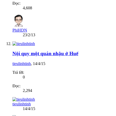
Đọc:
4,608
PhiHDN
23/2/13
Nội quy một quán nhậu ở Huế
tieulinhtinh
,
14/4/15
Trả lời:
0
Đọc:
2,294
tieulinhtinh
14/4/15