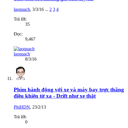
laoquach
,
3/3/16
...
2
3
4
Trả lời:
35
Đọc:
9,467
laoquach
8/3/16
Phim hành động với xe và máy bay trực thăng
điều khiển từ xa - Drift như xe thật
PhiHDN
,
23/2/13
Trả lời:
0