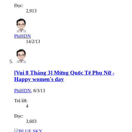
Đọc:
2,913
PhiHDN
14/2/13
[Vui 8 Tháng 3] Mừng Quốc Tế Phụ Nữ -
Happy women's day
PhiHDN
,
8/3/13
Trả lời:
4
Đọc:
3,603