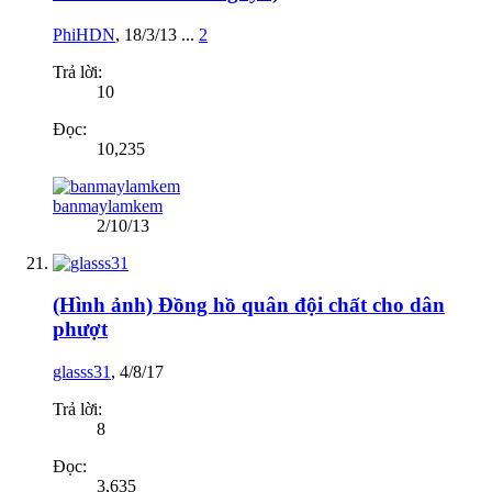
PhiHDN
,
18/3/13
...
2
Trả lời:
10
Đọc:
10,235
banmaylamkem
2/10/13
(Hình ảnh) Đồng hồ quân đội chất cho dân
phượt
glasss31
,
4/8/17
Trả lời:
8
Đọc:
3,635