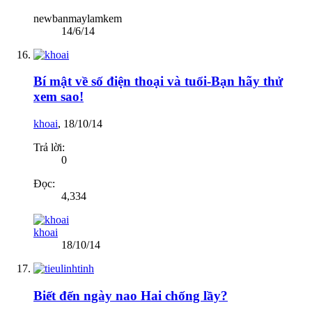
newbanmaylamkem
14/6/14
Bí mật về số điện thoại và tuổi-Bạn hãy thử
xem sao!
khoai
,
18/10/14
Trả lời:
0
Đọc:
4,334
khoai
18/10/14
Biết đến ngày nao Hai chống lầy?