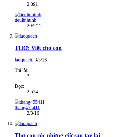
2,091
tieulinhtinh
20/5/15
THƠ: Viết cho con
laoquach
,
3/3/16
Trả lời:
3
Đọc:
2,574
thang455411
3/3/16
Thơ con cóc những giờ sau tay lái