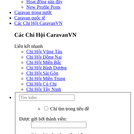
Hoạt động gần đây
New Profile Posts
Caravan trong nước
Caravan quốc tế
Các Chi Hội CaravanVN
Các Chi Hội CaravanVN
Liên kết nhanh
Chi Hội Vũng Tàu
Chi Hội Đồng Nai
Chi Hội Miền Bắc
Chi Hội Bình Dương
Chi Hội Sài Gòn
Chi Hội Miền Trung
Chi Hội Củ Chi
Chi Hội Tây Ninh
Chỉ tìm trong tiêu đề
Được gửi bởi thành viên: