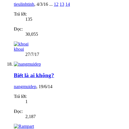
tieulinhtinh
,
4/3/16
...
12
13
14
Trả lời:
135
Đọc:
30,055
khoai
27/7/17
Biết là ai không?
nangmuidep
,
19/6/14
Trả lời:
1
Đọc:
2,187