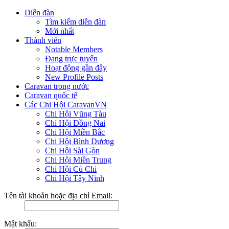
Diễn đàn
Tìm kiếm diễn đàn
Mới nhất
Thành viên
Notable Members
Đang trực tuyến
Hoạt động gần đây
New Profile Posts
Caravan trong nước
Caravan quốc tế
Các Chi Hội CaravanVN
Chi Hội Vũng Tàu
Chi Hội Đồng Nai
Chi Hội Miền Bắc
Chi Hội Bình Dương
Chi Hội Sài Gòn
Chi Hội Miền Trung
Chi Hội Củ Chi
Chi Hội Tây Ninh
Tên tài khoản hoặc địa chỉ Email:
Mật khẩu: