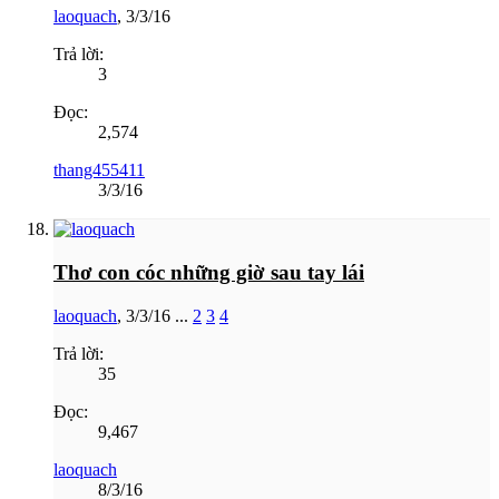
laoquach
,
3/3/16
Trả lời:
3
Đọc:
2,574
thang455411
3/3/16
Thơ con cóc những giờ sau tay lái
laoquach
,
3/3/16
...
2
3
4
Trả lời:
35
Đọc:
9,467
laoquach
8/3/16