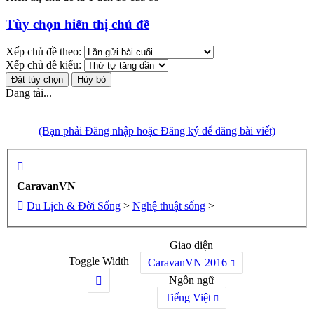
Tùy chọn hiển thị chủ đề
Xếp chủ đề theo:
Xếp chủ đề kiểu:
Đang tải...
(Bạn phải Đăng nhập hoặc Đăng ký để đăng bài viết)
CaravanVN
Du Lịch & Đời Sống
>
Nghệ thuật sống
>
Giao diện
Toggle Width
CaravanVN 2016
Ngôn ngữ
Tiếng Việt