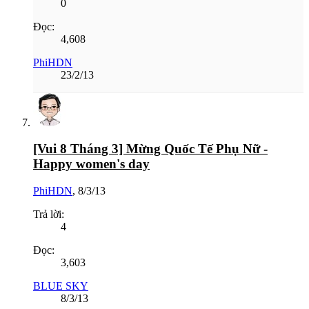
0
Đọc:
4,608
PhiHDN
23/2/13
[Vui 8 Tháng 3] Mừng Quốc Tế Phụ Nữ -
Happy women's day
PhiHDN
,
8/3/13
Trả lời:
4
Đọc:
3,603
BLUE SKY
8/3/13