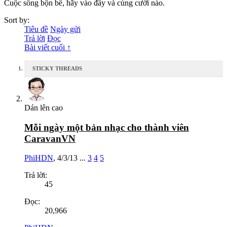
Cuộc sống bộn bề, hãy vào đây và cùng cười nào.
Sort by:
Tiêu đề
Ngày gửi
Trả lời
Đọc
Bài viết cuối ↑
STICKY THREADS
Dán lên cao
Mỗi ngày một bản nhạc cho thành viên
CaravanVN
PhiHDN
,
4/3/13
...
3
4
5
Trả lời:
45
Đọc:
20,966