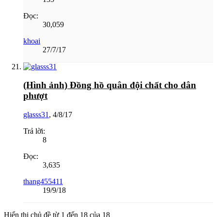
Đọc:
30,059
khoai
27/7/17
(Hình ảnh) Đồng hồ quân đội chất cho dân
phượt
glasss31
,
4/8/17
Trả lời:
8
Đọc:
3,635
thang455411
19/9/18
Hiển thị chủ đề từ 1 đến 18 của 18