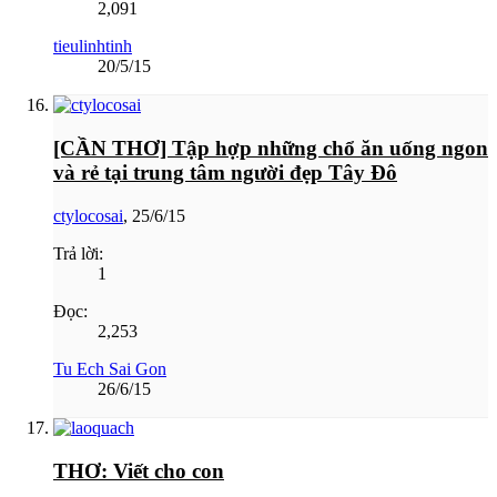
2,091
tieulinhtinh
20/5/15
[CẦN THƠ] Tập hợp những chổ ăn uống ngon
và rẻ tại trung tâm người đẹp Tây Đô
ctylocosai
,
25/6/15
Trả lời:
1
Đọc:
2,253
Tu Ech Sai Gon
26/6/15
THƠ: Viết cho con