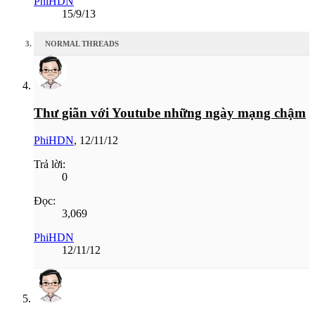
PhiHDN
15/9/13
NORMAL THREADS
Thư giãn với Youtube những ngày mạng chậm
PhiHDN
,
12/11/12
Trả lời:
0
Đọc:
3,069
PhiHDN
12/11/12