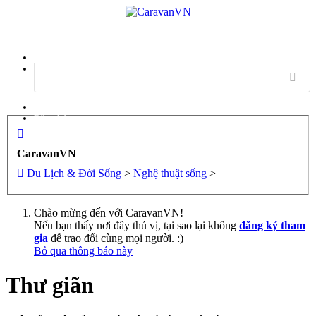
Menu
Đăng nhập
Đăng ký
CaravanVN
Du Lịch & Đời Sống
>
Nghệ thuật sống
>
Chào mừng đến với CaravanVN!
Nếu bạn thấy nơi đây thú vị, tại sao lại không
đăng ký tham
gia
để trao đổi cùng mọi người. :)
Bỏ qua thông báo này
Thư giãn