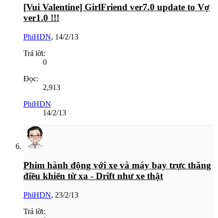
[Vui Valentine] GirlFriend ver7.0 update to Vợ
ver1.0 !!!
PhiHDN
,
14/2/13
Trả lời:
0
Đọc:
2,913
PhiHDN
14/2/13
Phim hành động với xe và máy bay trực thăng
điều khiển từ xa - Drift như xe thật
PhiHDN
,
23/2/13
Trả lời: