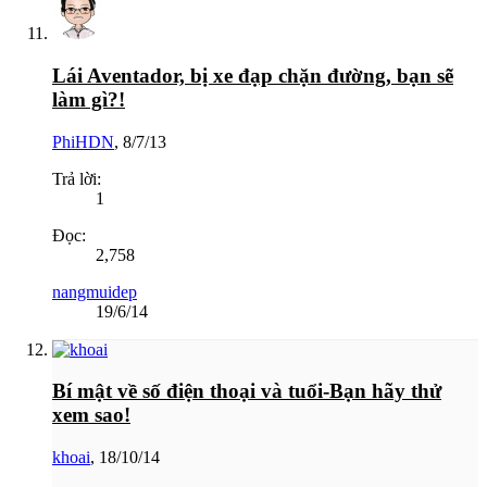
Lái Aventador, bị xe đạp chặn đường, bạn sẽ
làm gì?!
PhiHDN
,
8/7/13
Trả lời:
1
Đọc:
2,758
nangmuidep
19/6/14
Bí mật về số điện thoại và tuổi-Bạn hãy thử
xem sao!
khoai
,
18/10/14