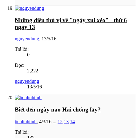
Những điều thú vị về "ngày xui xẻo" - thứ 6
ngày 13
nguyendung
,
13/5/16
Trả lời:
0
Đọc:
2,222
nguyendung
13/5/16
Biết đến ngày nao Hai chống lầy?
tieulinhtinh
,
4/3/16
...
12
13
14
Trả lời:
135