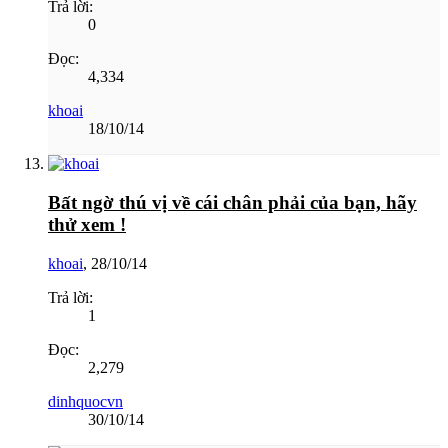
Trả lời:
0
Đọc:
4,334
khoai
18/10/14
Bất ngờ thú vị về cái chân phải của bạn, hãy
thử xem !
khoai
,
28/10/14
Trả lời:
1
Đọc:
2,279
dinhquocvn
30/10/14