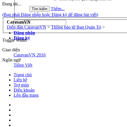
Đang tải...
Thêm...
(Bạn phải Đăng nhập hoặc Đăng ký để đăng bài viết)
CaravanVN
Diễn đàn CaravanVN
>
Thông báo từ Ban Quản Trị
>
Đăng nhập
Đăng ký
Toggle Width
Giao diện
CaravanVN 2016
Ngôn ngữ
Tiếng Việt
Trang chủ
Liên hệ
Trợ giúp
Điều khoản
Lên đầu trang