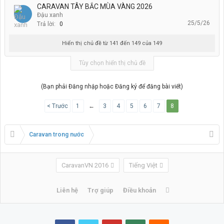
CARAVAN TÂY BẮC MÙA VÀNG 2026
Đậu xanh
25/5/26
Trả lời:
0
Hiển thị chủ đề từ 141 đến 149 của 149
Tùy chọn hiển thị chủ đề
(Bạn phải Đăng nhập hoặc Đăng ký để đăng bài viết)
< Trước
1
←
3
4
5
6
7
8
Caravan trong nước
CaravanVN 2016
Tiếng Việt
Liên hệ
Trợ giúp
Điều khoản