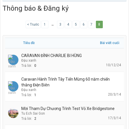
Thông báo & Đăng ký
< Trước
1
←
3
4
5
6
7
8
Tiêu đề
Bài viết cuối
CARAVAN ĐỈNH CHARLIE BI HÙNG
Đậu xanh
10/12/24
Trả lời:
0
Caravan Hành Trình Tây Tiến Mừng 60 năm chiến
thắng Điện Biên
Đậu xanh
20/3/14
Trả lời:
1
Mời Tham Dự Chương Trình Test Vỏ Xe Bridgestone
Tu Ech Sai Gon
17/3/14
Trả lời:
2