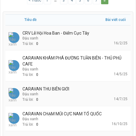
< Trước
1
←
3
4
5
6
7
8
Tiêu đề
Bài viết cuối
CRV Lễ Hội Hoa Ban - Điểm Cực Tây
Đậu xanh
16/2/25
Trả lời:
0
CARAVAN KHÁM PHÁ ĐƯỜNG TUẦN BIÊN - THỦ PHỦ
CAFE
Đậu xanh
14/5/25
Trả lời:
0
CARAVAN THU BIÊN GIỚI
Đậu xanh
14/7/25
Trả lời:
0
CARAVAN CHẠM MŨI CỰC NAM TỔ QUỐC
Đậu xanh
16/10/25
Trả lời:
0