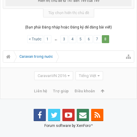
Hiển thị chủ đề từ 141 đến 149 của 149
Tùy chọn hiển thị chủ đề
(Bạn phải Đăng nhập hoặc Đăng ký để đăng bài viết)
< Trước
1
←
3
4
5
6
7
8
Caravan trong nước
CaravanVN 2016
Tiếng Việt
Liên hệ
Trợ giúp
Điều khoản
Forum software by XenForo™