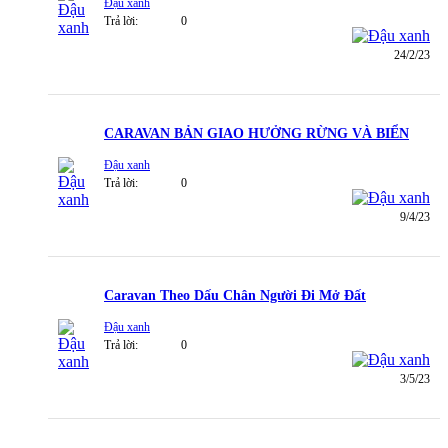
Đậu xanh
Trả lời:
0
24/2/23
CARAVAN BẢN GIAO HƯỞNG RỪNG VÀ BIỂN
Đậu xanh
Trả lời:
0
9/4/23
Caravan Theo Dấu Chân Người Đi Mở Đất
Đậu xanh
Trả lời:
0
3/5/23