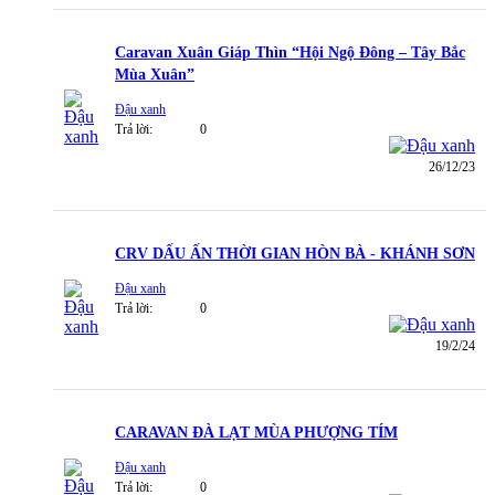
Caravan Xuân Giáp Thìn “Hội Ngộ Đông – Tây Bắc
Mùa Xuân”
Đậu xanh
Trả lời:
0
26/12/23
CRV DẤU ẤN THỜI GIAN HÒN BÀ - KHÁNH SƠN
Đậu xanh
Trả lời:
0
19/2/24
CARAVAN ĐÀ LẠT MÙA PHƯỢNG TÍM
Đậu xanh
Trả lời:
0