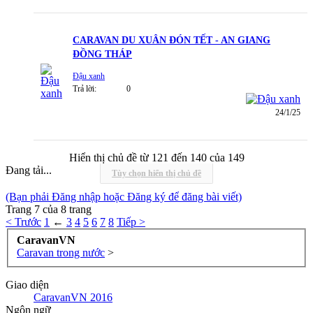
CARAVAN DU XUÂN ĐÓN TẾT - AN GIANG
ĐỒNG THÁP
Đậu xanh
Trả lời:
0
24/1/25
Hiển thị chủ đề từ 121 đến 140 của 149
Đang tải...
Tùy chọn hiển thị chủ đề
(Bạn phải Đăng nhập hoặc Đăng ký để đăng bài viết)
Trang 7 của 8 trang
< Trước
1
←
3
4
5
6
7
8
Tiếp >
CaravanVN
Caravan trong nước
>
Giao diện
CaravanVN 2016
Ngôn ngữ