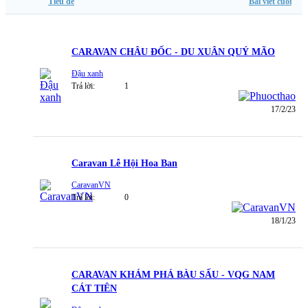
Tiêu đề
Bài viết cuối
CARAVAN CHÂU ĐỐC - DU XUÂN QUÝ MÃO
Đậu xanh
Trả lời:
1
17/2/23
Caravan Lễ Hội Hoa Ban
CaravanVN
Trả lời:
0
18/1/23
CARAVAN KHÁM PHÁ BÀU SẤU - VQG NAM
CÁT TIÊN