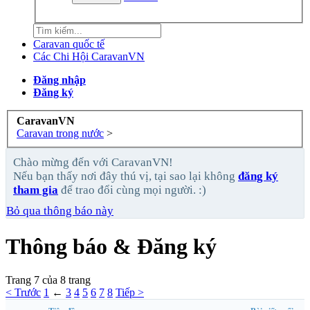
Caravan quốc tế
Các Chi Hội CaravanVN
Đăng nhập
Đăng ký
CaravanVN
Caravan trong nước
>
Chào mừng đến với CaravanVN!
Nếu bạn thấy nơi đây thú vị, tại sao lại không
đăng ký
tham gia
để trao đổi cùng mọi người. :)
Bỏ qua thông báo này
Thông báo & Đăng ký
Trang 7 của 8 trang
< Trước
1
←
3
4
5
6
7
8
Tiếp >