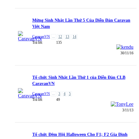
Mừng Sinh Nhật Lần Thứ 5 Của Diễn Đàn Caravan
Việt Nam
CaravanVN
...
12
13
14
Trả lời:
135
30/11/16
Tổ chức Sinh Nhật Lần Thứ 1 của Diễn Đàn CLB
CaravanVN
CaravanVN
...
3
4
5
Trả lời:
49
3/11/13
Tổ chức Đêm Hội Halloween Cho F1; F2 Gia Đình