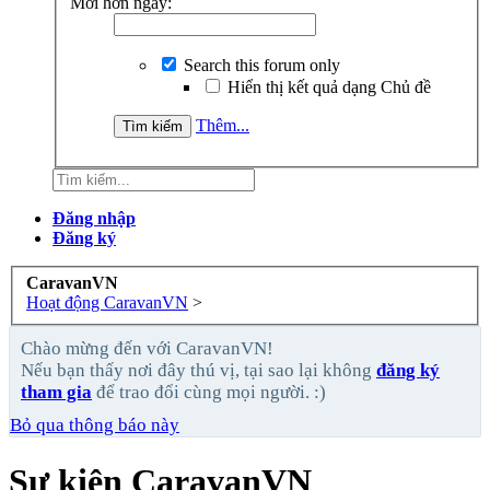
Mới hơn ngày:
Search this forum only
Hiển thị kết quả dạng Chủ đề
Thêm...
Đăng nhập
Đăng ký
CaravanVN
Hoạt động CaravanVN
>
Chào mừng đến với CaravanVN!
Nếu bạn thấy nơi đây thú vị, tại sao lại không
đăng ký
tham gia
để trao đổi cùng mọi người. :)
Bỏ qua thông báo này
Sự kiện CaravanVN