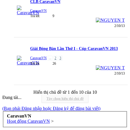
CLB CaravanVN
CaravanVN
Trả lời:
9
2/10/13
Giải Bóng Bàn Lần Thứ I - Cúp CaravanVN 2013
CaravanVN
...
2
3
Trả lời:
26
2/10/13
Hiển thị chủ đề từ 1 đến 10 của 10
Đang tải...
Tùy chọn hiển thị chủ đề
(Bạn phải Đăng nhập hoặc Đăng ký để đăng bài viết)
CaravanVN
Hoạt động CaravanVN
>