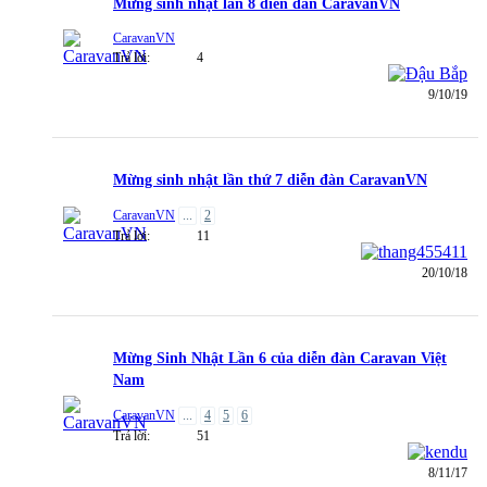
Mừng sinh nhật lần 8 diễn đàn CaravanVN
CaravanVN
Trả lời:
4
9/10/19
Mừng sinh nhật lần thứ 7 diễn đàn CaravanVN
CaravanVN
...
2
Trả lời:
11
20/10/18
Mừng Sinh Nhật Lần 6 của diễn đàn Caravan Việt
Nam
CaravanVN
...
4
5
6
Trả lời:
51
8/11/17