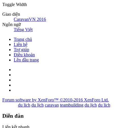
Toggle Width
Giao diện
CaravanVN 2016
Ngôn ngữ
Tiếng Việt
Trang chủ
Liên hệ
Trợ giúp
Điều khoản
Lên đầu trang
Forum software by XenForo™
©2010-2016 XenForo Ltd.
du lich
du lịch
caravan
teambuilding
du lịch
du lich
Diễn đàn
Liên kết nhanh