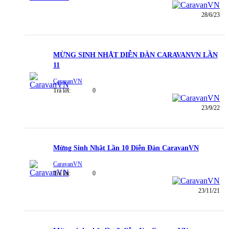
28/6/23
MỪNG SINH NHẬT DIỄN ĐÀN CARAVANVN LẦN
11
CaravanVN
Trả lời:
0
23/9/22
Mừng Sinh Nhật Lần 10 Diễn Đàn CaravanVN
CaravanVN
Trả lời:
0
23/11/21