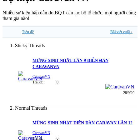
Nhiều sự kiện hấp dẫn do BQT câu lạc bộ tổ chức, mọi người cùng
tham gia nào!
Tiêu đề
Bài viết cuối ↓
Sticky Threads
MỪNG SINH NHẬT LẦN 9 DIỄN ĐÀN
CARAVANVN
CaravanVN
Trả lời:
0
28/9/20
Normal Threads
MỪNG SINH NHẬT DIỄN ĐÀN CARAVAN LẦN 12
CaravanVN
Trả lời:
0