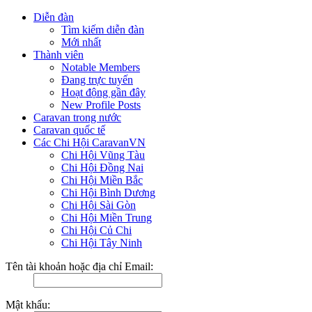
Diễn đàn
Tìm kiếm diễn đàn
Mới nhất
Thành viên
Notable Members
Đang trực tuyến
Hoạt động gần đây
New Profile Posts
Caravan trong nước
Caravan quốc tế
Các Chi Hội CaravanVN
Chi Hội Vũng Tàu
Chi Hội Đồng Nai
Chi Hội Miền Bắc
Chi Hội Bình Dương
Chi Hội Sài Gòn
Chi Hội Miền Trung
Chi Hội Củ Chi
Chi Hội Tây Ninh
Tên tài khoản hoặc địa chỉ Email:
Mật khẩu: