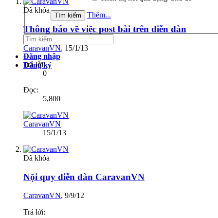
Đã khóa
Thêm...
Thông báo về việc post bài trên diễn đàn
CaravanVN
,
15/1/13
Đăng nhập
Trả lời:
Đăng ký
0
Đọc:
5,800
CaravanVN
15/1/13
Đã khóa
Nội quy diễn đàn CaravanVN
CaravanVN
,
9/9/12
Trả lời: