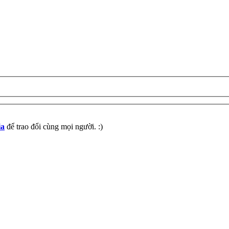
ia
để trao đổi cùng mọi người. :)