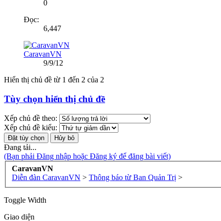
0
Đọc:
6,447
CaravanVN
9/9/12
Hiển thị chủ đề từ 1 đến 2 của 2
Tùy chọn hiển thị chủ đề
Xếp chủ đề theo:
Xếp chủ đề kiểu:
Đang tải...
(Bạn phải Đăng nhập hoặc Đăng ký để đăng bài viết)
CaravanVN
Diễn đàn CaravanVN
>
Thông báo từ Ban Quản Trị
>
Toggle Width
Giao diện