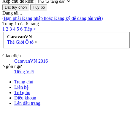
Xếp chủ đề kiểu:
Đang tải...
(Bạn phải Đăng nhập hoặc Đăng ký để đăng bài viết)
Trang 1 của 6 trang
1
2
3
4
5
6
Tiếp >
CaravanVN
Thế Giới Ô tô
>
Giao diện
CaravanVN 2016
Ngôn ngữ
Tiếng Việt
Trang chủ
Liên hệ
Trợ giúp
Điều khoản
Lên đầu trang