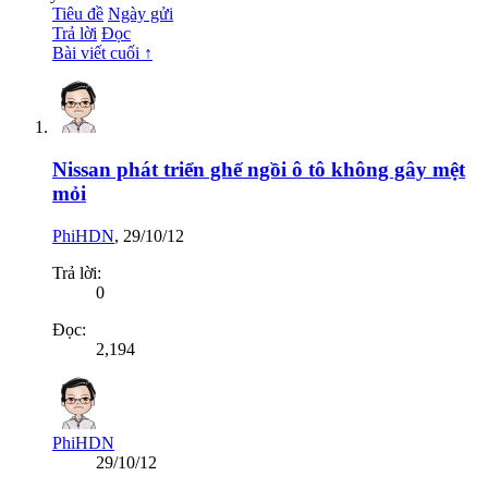
Tiêu đề
Ngày gửi
Trả lời
Đọc
Bài viết cuối ↑
Nissan phát triển ghế ngồi ô tô không gây mệt
mỏi
PhiHDN
,
29/10/12
Trả lời:
0
Đọc:
2,194
PhiHDN
29/10/12