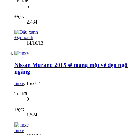
Trả lời:
5
Đọc:
2,434
Đậu xanh
14/10/13
Nissan Murano 2015 sẽ mang một vẻ đẹp ngỡ
ngàng
tinxe
,
15/2/14
Trả lời:
0
Đọc:
1,524
tinxe