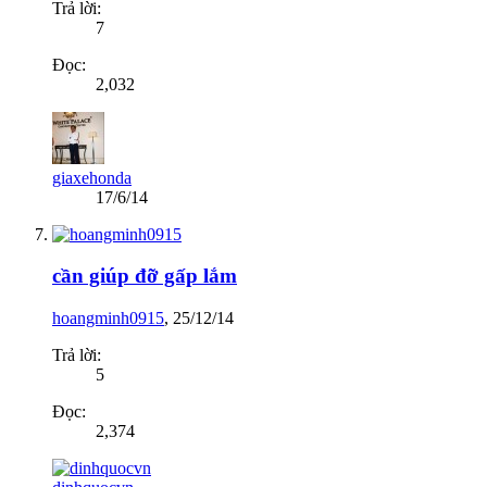
Trả lời:
7
Đọc:
2,032
giaxehonda
17/6/14
cần giúp đỡ gấp lắm
hoangminh0915
,
25/12/14
Trả lời:
5
Đọc:
2,374