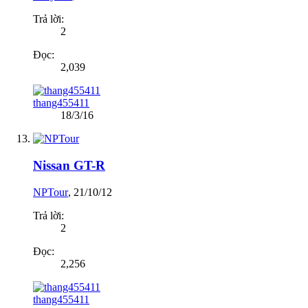
Trả lời:
2
Đọc:
2,039
thang455411
18/3/16
Nissan GT-R
NPTour
,
21/10/12
Trả lời:
2
Đọc:
2,256
thang455411