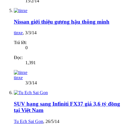
15/2/14
Nissan giới thiệu gương hậu thông minh
tinxe
,
3/3/14
Trả lời:
0
Đọc:
1,391
tinxe
3/3/14
SUV hạng sang Infiniti FX37 giá 3,6 tỷ đồng
tại Việt Nam
Tu Ech Sai Gon
,
26/5/14