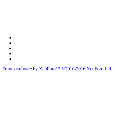
Forum software by XenForo™
©2010-2016 XenForo Ltd.
du lich
du lịch
caravan
teambuilding
du lịch
du lich
Diễn đàn
Liên kết nhanh
Tìm kiếm diễn đàn
Mới nhất
Thành viên