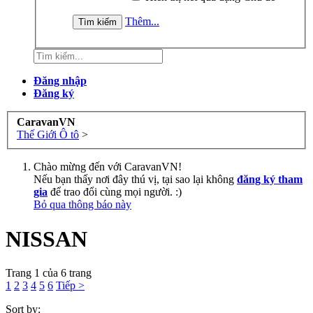
Thêm...
Đăng nhập
Đăng ký
CaravanVN
Thế Giới Ô tô
>
Chào mừng đến với CaravanVN!
Nếu bạn thấy nơi đây thú vị, tại sao lại không
đăng ký tham
gia
để trao đổi cùng mọi người. :)
Bỏ qua thông báo này
NISSAN
Trang 1 của 6 trang
1
2
3
4
5
6
Tiếp >
Sort by: