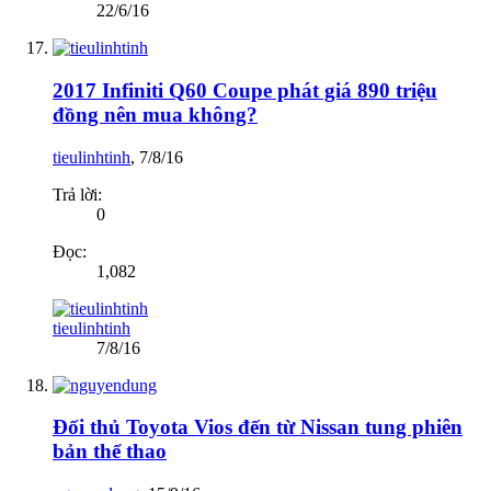
22/6/16
2017 Infiniti Q60 Coupe phát giá 890 triệu
đồng nên mua không?
tieulinhtinh
,
7/8/16
Trả lời:
0
Đọc:
1,082
tieulinhtinh
7/8/16
Đối thủ Toyota Vios đến từ Nissan tung phiên
bản thể thao