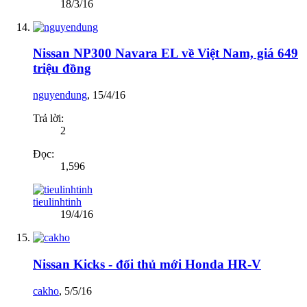
18/3/16
Nissan NP300 Navara EL về Việt Nam, giá 649
triệu đồng
nguyendung
,
15/4/16
Trả lời:
2
Đọc:
1,596
tieulinhtinh
19/4/16
Nissan Kicks - đối thủ mới Honda HR-V
cakho
,
5/5/16