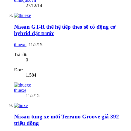
dinhquocvn
27/12/14
Nissan GT-R thế hệ tiếp theo sẽ có động cơ
hybrid đặt trước
thuexe
,
11/2/15
Trả lời:
0
Đọc:
1,584
thuexe
11/2/15
Nissan tung xe mới Terrano Groove giá 392
triệu đồng