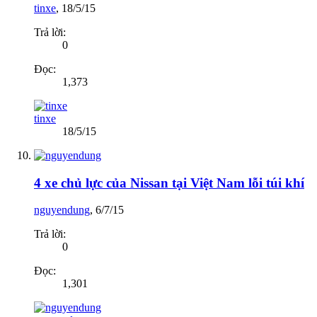
tinxe
,
18/5/15
Trả lời:
0
Đọc:
1,373
tinxe
18/5/15
4 xe chủ lực của Nissan tại Việt Nam lỗi túi khí
nguyendung
,
6/7/15
Trả lời:
0
Đọc:
1,301