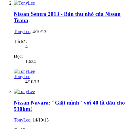
Nissan Sentra 2013 - Bản thu nhỏ của Nissan
Teana
TonyLee
,
4/10/13
Trả lời:
4
Đọc:
1,624
TonyLee
4/10/13
Nissan Navara: "Giật mình" với 40 lít dầu cho
530km!
TonyLee
,
14/10/13