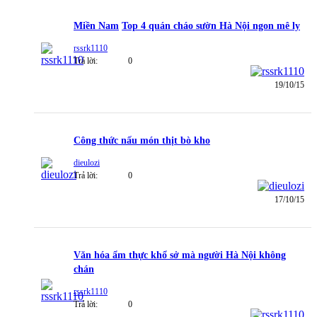
Miền Nam
Top 4 quán cháo sườn Hà Nội ngon mê ly
rssrk1110
Trả lời:
0
19/10/15
Công thức nấu món thịt bò kho
dieulozi
Trả lời:
0
17/10/15
Văn hóa ẩm thực khổ sở mà người Hà Nội không
chán
rssrk1110
Trả lời:
0