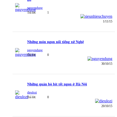
nguyendung
Trả lời:
1
1/11/15
Những món ngon nổi tiếng xứ Nghệ
nguyendung
Trả lời:
0
30/10/15
Những quán bò bít tết ngon ở Hà Nội
dieulozi
Trả lời:
0
20/10/15