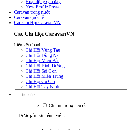
Hoạt động gần đây
New Profile Posts
Caravan trong nước
Caravan quốc tế
Các Chi Hội CaravanVN
Các Chi Hội CaravanVN
Liên kết nhanh
Chi Hội Vũng Tàu
Chi Hội Đồng Nai
Chi Hội Miền Bắc
Chi Hội Bình Dương
Chi Hội Sài Gòn
Chi Hội Miền Trung
Chi Hội Củ Chi
Chi Hội Tây Ninh
Chỉ tìm trong tiêu đề
Được gửi bởi thành viên: