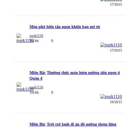
17/10/15
Món phở biến tấu ngon khiến bạn mê tít
rssrk1110
Trả lời:
0
17/10/15
Miền Bắc
Thưởng thức món lươn nướng siêu ngon ở
Quận 4
rssrk1110
Trả lời:
0
16/10/15
Miền Bắc
Trời trở lạnh đi ăn đồ nướng thơm lừng