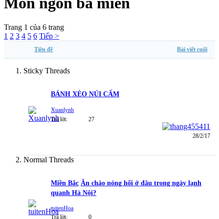
Món ngon ba miền
Trang 1 của 6 trang
1
2
3
4
5
6
Tiếp >
Tiêu đề
Bài viết cuối
Sticky Threads
BÁNH XÈO NÚI CẤM
Xuanlynh
Trả lời:
27
28/2/17
Normal Threads
Miền Bắc
Ăn cháo nóng hổi ở đâu trong ngày lạnh
quanh Hà Nội?
tuitenHoa
Trả lời:
0