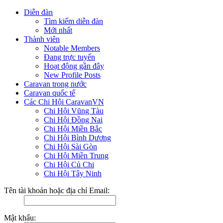
Diễn đàn
Tìm kiếm diễn đàn
Mới nhất
Thành viên
Notable Members
Đang trực tuyến
Hoạt động gần đây
New Profile Posts
Caravan trong nước
Caravan quốc tế
Các Chi Hội CaravanVN
Chi Hội Vũng Tàu
Chi Hội Đồng Nai
Chi Hội Miền Bắc
Chi Hội Bình Dương
Chi Hội Sài Gòn
Chi Hội Miền Trung
Chi Hội Củ Chi
Chi Hội Tây Ninh
Tên tài khoản hoặc địa chỉ Email:
Mật khẩu: