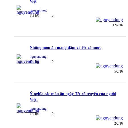
Việt
nguyendung
Trả lời:
0
12/2/16
Những món ăn mang đậm vị Tết cả nước
nguyendung
Trả lời:
0
5/2/16
Ý nghĩa các món ăn ngày Tết cổ truyền của người
Việt.
nguyendung
Trả lời:
0
2/2/16