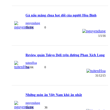
Gà nấu măng chua hạt dổi của người Hòa Bình
nguyendung
Trả lời:
0
1/1/16
Review quán Tokyo Deli trên đường Phan Xích Long
tuitenHoa
Trả lời:
0
31/12/15
Những món ăn Việt Nam khó ăn nhất
nguyendung
Trả lời:
36