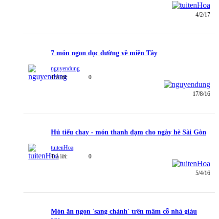
4/2/17
7 món ngon dọc đường về miền Tây
nguyendung
Trả lời:
0
17/8/16
Hủ tiếu chay - món thanh đạm cho ngày hè Sài Gòn
tuitenHoa
Trả lời:
0
5/4/16
Món ăn ngon 'sang chảnh' trên mâm cỗ nhà giàu