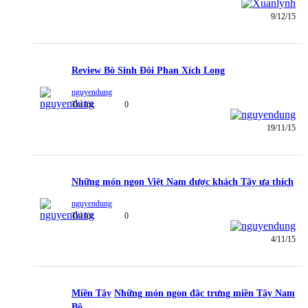
9/12/15
Review Bò Sinh Đôi Phan Xích Long
nguyendung
Trả lời:
0
19/11/15
Những món ngon Việt Nam được khách Tây ưa thích
nguyendung
Trả lời:
0
4/11/15
Miền Tây
Những món ngon đặc trưng miền Tây Nam
Bộ