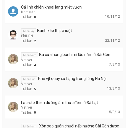
Cá linh chiên khoai lang miệt vườn
tramkute
10/11/12
Trả lời:
0
Bánh xèo thịt chuột
Miền Tây
PhiHDN
22/11/12
Trả lời:
2
Ba cửa hàng bánh mì lâu năm ở Sài Gòn
Miền Nam
Vetiver
7/9/13
Trả lời:
4
Phở vịt quay xứ Lạng trong lòng Hà Nội
Miền Bắc
Vetiver
13/9/13
Trả lời:
5
Lạc vào thiên đường ẩm thực đêm ở Đà Lạt
Vetiver
15/9/13
Trả lời:
0
Xôn xao quán chuối nếp nướng Sài Gòn được
Miền Nam