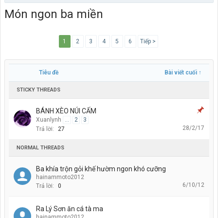
Món ngon ba miền
1
2
3
4
5
6
Tiếp >
Tiêu đề
Bài viết cuối ↑
STICKY THREADS
BÁNH XÈO NÚI CẤM
Xuanlynh
...
2
3
28/2/17
Trả lời:
27
NORMAL THREADS
Ba khía trộn gỏi khế hườm ngon khó cưỡng
hainammoto2012
6/10/12
Trả lời:
0
Ra Lý Sơn ăn cá tà ma
hainammoto2012