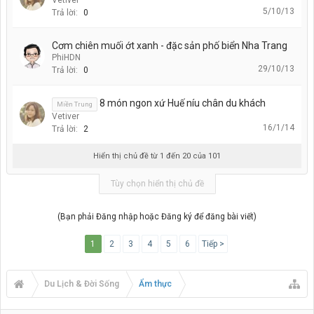
5/10/13
Trả lời:
0
Cơm chiên muối ớt xanh - đặc sản phố biển Nha Trang
PhiHDN
29/10/13
Trả lời:
0
8 món ngon xứ Huế níu chân du khách
Miền Trung
Vetiver
16/1/14
Trả lời:
2
Hiển thị chủ đề từ 1 đến 20 của 101
Tùy chọn hiển thị chủ đề
(Bạn phải Đăng nhập hoặc Đăng ký để đăng bài viết)
1
2
3
4
5
6
Tiếp >
Du Lịch & Đời Sống
Ẩm thực