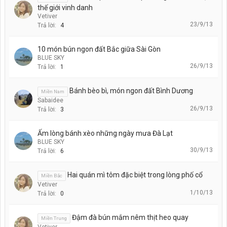
thế giới vinh danh
Vetiver
23/9/13
Trả lời:
4
10 món bún ngon đất Bắc giữa Sài Gòn
BLUE SKY
26/9/13
Trả lời:
1
Bánh bèo bì, món ngon đất Bình Dương
Miền Nam
Sabaidee
26/9/13
Trả lời:
3
Ấm lòng bánh xèo những ngày mưa Đà Lạt
BLUE SKY
30/9/13
Trả lời:
6
Hai quán mì tôm đặc biệt trong lòng phố cổ
Miền Bắc
Vetiver
1/10/13
Trả lời:
0
Đậm đà bún mắm nêm thịt heo quay
Miền Trung
Vetiver