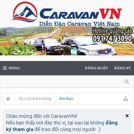
MENU
ĐĂNG NHẬP
ĐĂNG KÝ
Du Lịch & Đời Sống
Ẩm thực
Chào mừng đến với CaravanVN!
Nếu bạn thấy nơi đây thú vị, tại sao lại không
đăng
ký tham gia
để trao đổi cùng mọi người. :)