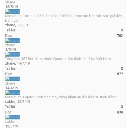
zhane
15/5/19
Mitsubishi Triton 2015 biển số quá khủng được rao bán với mức giá đầy
bất ngờ
zhane
,
1/5/19
Trả lời:
0
Đọc:
762
zhane
1/5/19
Tăng hơn 367 lần, Mitsubishi Xpander ‘lên đỉnh’ lần 2 tại Việt Nam
zhane
,
14/4/19
Trả lời:
0
Đọc:
877
zhane
14/4/19
Mitsubishi Pajero Sport bản máy xăng nhận ưu đãi đến 30 triệu đồng
cakho
,
12/3/19
Trả lời:
0
Đọc:
838
cakho
12/3/19