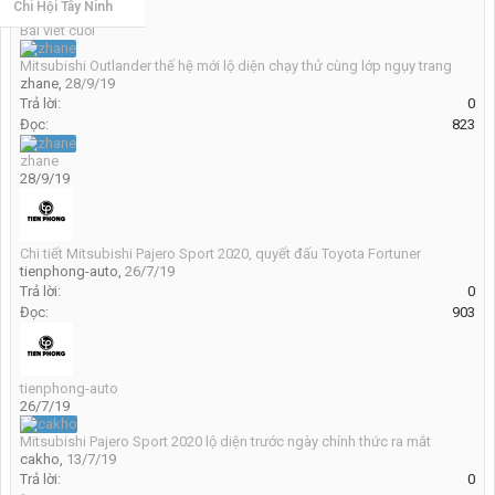
Chi Hội Tây Ninh
Trả lời ↓
Đọc
Bài viết cuối
Mitsubishi Outlander thế hệ mới lộ diện chạy thử cùng lớp ngụy trang
zhane
,
28/9/19
Trả lời:
0
Đọc:
823
zhane
28/9/19
Chi tiết Mitsubishi Pajero Sport 2020, quyết đấu Toyota Fortuner
tienphong-auto
,
26/7/19
Trả lời:
0
Đọc:
903
tienphong-auto
26/7/19
Mitsubishi Pajero Sport 2020 lộ diện trước ngày chính thức ra mắt
cakho
,
13/7/19
Trả lời:
0