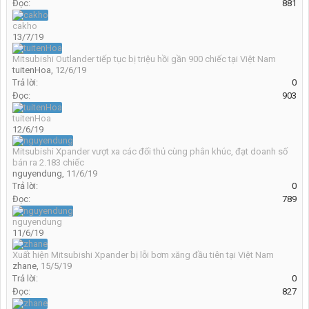
Đọc:
881
cakho
13/7/19
Mitsubishi Outlander tiếp tục bị triệu hồi gần 900 chiếc tại Việt Nam
tuitenHoa
,
12/6/19
Trả lời:
0
Đọc:
903
tuitenHoa
12/6/19
Mitsubishi Xpander vượt xa các đối thủ cùng phân khúc, đạt doanh số
bán ra 2.183 chiếc
nguyendung
,
11/6/19
Trả lời:
0
Đọc:
789
nguyendung
11/6/19
Xuất hiện Mitsubishi Xpander bị lỗi bơm xăng đầu tiên tại Việt Nam
zhane
,
15/5/19
Trả lời:
0
Đọc:
827