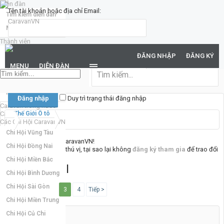
Diễn đàn
Tên tài khoản hoặc địa chỉ Email:
Tìm kiếm diễn đàn
Mới nhất
Thành viên
Mật khẩu:
Notable Members
ĐĂNG NHẬP
ĐĂNG KÝ
Đang trực tuyến
MENU
DIỄN ĐÀN
Hoạt động gần đây
Bạn đã quên mật khẩu?
New Profile Posts
Duy trì trạng thái đăng nhập
Caravan trong nước
Caravan quốc tế
Thế Giới Ô tô
Các Chi Hội CaravanVN
Chi Hội Vũng Tàu
Chào mừng đến với CaravanVN!
Chi Hội Đồng Nai
Nếu bạn thấy nơi đây thú vị, tại sao lại không
đăng ký tham gia
để trao đổi
cùng mọi người. :)
Chi Hội Miền Bắc
MITSUBISHI
Chi Hội Bình Dương
Chi Hội Sài Gòn
< Trước
1
2
3
4
Tiếp >
Chi Hội Miền Trung
Chi Hội Củ Chi
Sort by:
Tiêu đề
Ngày gửi