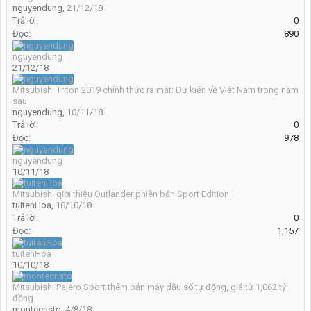
nguyendung
,
21/12/18
Trả lời:
0
Đọc:
890
nguyendung
21/12/18
Mitsubishi Triton 2019 chính thức ra mắt: Dự kiến về Việt Nam trong năm
sau
nguyendung
,
10/11/18
Trả lời:
0
Đọc:
978
nguyendung
10/11/18
Mitsubishi giới thiệu Outlander phiên bản Sport Edition
tuitenHoa
,
10/10/18
Trả lời:
0
Đọc:
1,157
tuitenHoa
10/10/18
Mitsubishi Pajero Sport thêm bản máy dầu số tự động, giá từ 1,062 tỷ
đồng
montecristo
,
4/8/18