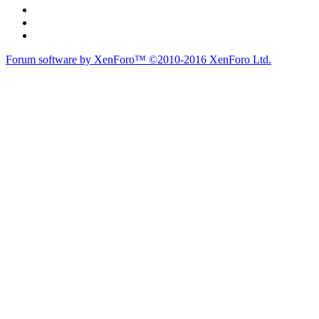
Forum software by XenForo™
©2010-2016 XenForo Ltd.
du lich
du lịch
caravan
teambuilding
du lịch
du lich
Diễn đàn
Liên kết nhanh
Tìm kiếm diễn đàn
Mới nhất
Thành viên
Liên kết nhanh
Notable Members
Đang trực tuyến
Hoạt động gần đây
New Profile Posts
Các Chi Hội CaravanVN