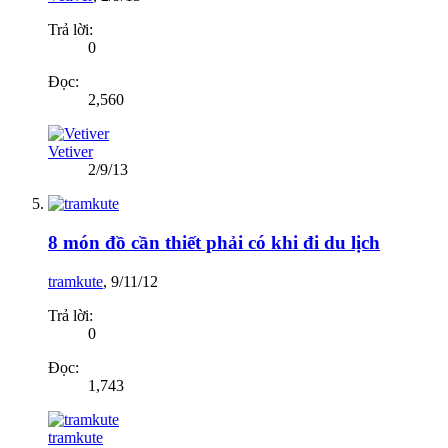
Trả lời:
0
Đọc:
2,560
Vetiver
2/9/13
8 món đồ cần thiết phải có khi đi du lịch
tramkute
,
9/11/12
Trả lời:
0
Đọc:
1,743
tramkute