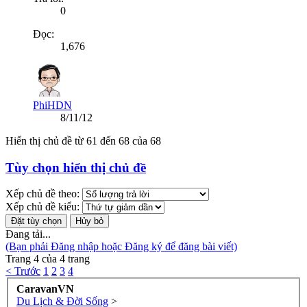
0
Đọc:
1,676
PhiHDN
8/11/12
Hiển thị chủ đề từ 61 đến 68 của 68
Tùy chọn hiển thị chủ đề
Xếp chủ đề theo:
Xếp chủ đề kiểu:
Đang tải...
(Bạn phải Đăng nhập hoặc Đăng ký để đăng bài viết)
Trang 4 của 4 trang
< Trước
1
2
3
4
CaravanVN
Du Lịch & Đời Sống
>