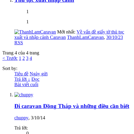
1
1
Mới nhất:
Về vấn đề giấy tờ thủ tục
xuất và nhập cảnh Caravan
ThanhLamCaravan
,
30/10/23
RSS
Trang 4 của 4 trang
< Trước
1
2
3
4
Sort by:
Tiêu đề
Ngày gửi
Trả lời ↓
Đọc
Bài viết cuối
Đi caravan Đồng Tháp và những điều cần biết
chuppy
,
3/10/14
Trả lời:
0