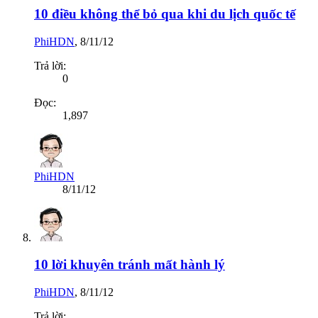
10 điều không thể bỏ qua khi du lịch quốc tế
PhiHDN
,
8/11/12
Trả lời:
0
Đọc:
1,897
PhiHDN
8/11/12
10 lời khuyên tránh mất hành lý
PhiHDN
,
8/11/12
Trả lời: