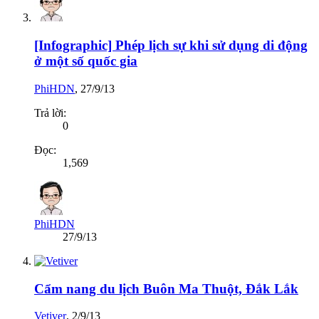
[Infographic] Phép lịch sự khi sử dụng di động
ở một số quốc gia
PhiHDN
,
27/9/13
Trả lời:
0
Đọc:
1,569
PhiHDN
27/9/13
Cẩm nang du lịch Buôn Ma Thuột, Đắk Lắk
Vetiver
,
2/9/13