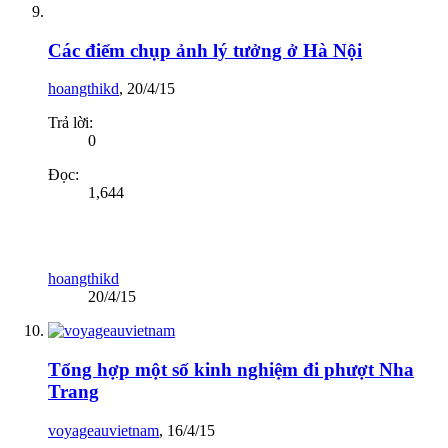
Các điểm chụp ảnh lý tưởng ở Hà Nội
hoangthikd
,
20/4/15
Trả lời:
0
Đọc:
1,644
hoangthikd
20/4/15
Tổng hợp một số kinh nghiệm đi phượt Nha
Trang
voyageauvietnam
,
16/4/15