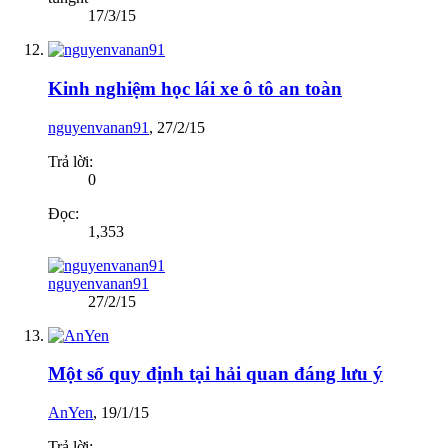
17/3/15
Kinh nghiệm học lái xe ô tô an toàn
nguyenvanan91
,
27/2/15
Trả lời:
0
Đọc:
1,353
nguyenvanan91
27/2/15
Một số quy định tại hải quan đáng lưu ý
AnYen
,
19/1/15
Trả lời: