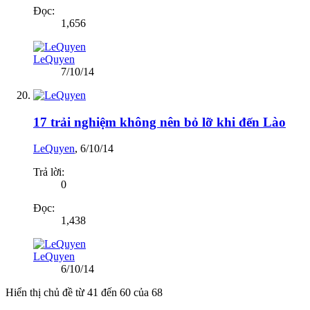
Đọc:
1,656
LeQuyen
7/10/14
17 trải nghiệm không nên bỏ lỡ khi đến Lào
LeQuyen
,
6/10/14
Trả lời:
0
Đọc:
1,438
LeQuyen
6/10/14
Hiển thị chủ đề từ 41 đến 60 của 68