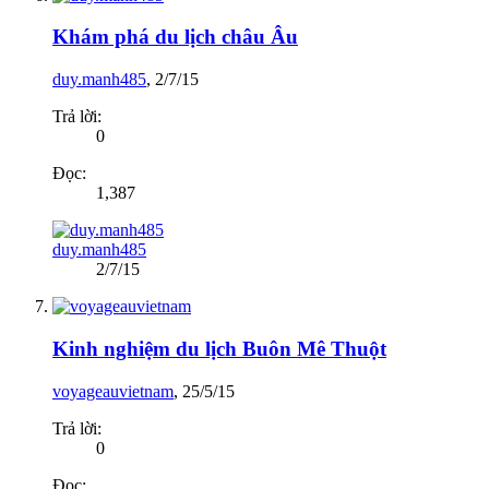
Khám phá du lịch châu Âu
duy.manh485
,
2/7/15
Trả lời:
0
Đọc:
1,387
duy.manh485
2/7/15
Kinh nghiệm du lịch Buôn Mê Thuột
voyageauvietnam
,
25/5/15
Trả lời:
0
Đọc: