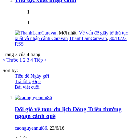
1
1
Mới nhất:
Về vấn đề giấy tờ thủ tục
xuất và nhập cảnh Caravan
ThanhLamCaravan
,
30/10/23
RSS
Trang 3 của 4 trang
< Trước
1
2
3
4
Tiếp >
Sort by:
Tiêu đề
Ngày gửi
Trả lời ↓
Đọc
Bài viết cuối
Đổi gió về tour du lịch Đông Triều thưởng
ngoạn cảnh quê
caonguyennui86
,
23/6/16