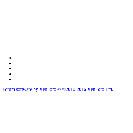
Forum software by XenForo™
©2010-2016 XenForo Ltd.
du lich
du lịch
caravan
teambuilding
du lịch
du lich
Diễn đàn
Liên kết nhanh
Tìm kiếm diễn đàn