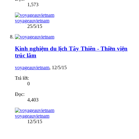
1,573
voyageauvietnam
25/5/15
Kinh nghiệm du lịch Tây Thiên - Thiền viện
trúc lâm
voyageauvietnam
,
12/5/15
Trả lời:
0
Đọc:
4,403
voyageauvietnam
12/5/15