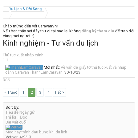
Du Lịch & Đời Sống
Chào mừng đến với CaravanVN!
Nếu bạn thấy nơi đây thú vị, tại sao lại không
đăng ký tham gia
để trao đổi
cùng mọi người. :)
Kinh nghiệm - Tư vấn du lịch
Thủ tục xuất nhập cảnh
1
1
Mới nhất:
Về vấn đề giấy tờ thủ tục xuất và nhập
cảnh Caravan
ThanhLamCaravan
,
30/10/23
RSS
< Trước
1
2
3
4
Tiếp >
Sort by:
Tiêu đề
Ngày gửi
Trả lời ↓
Đọc
Bài viết cuối
Mẹo hay tránh đau bụng khi du lịch
Vetiver
,
4/9/13