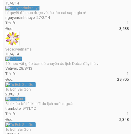
13/4/14
bí quyết để mua được vé tàu lào cai sapa giá rẻ
nguyendinhthuye
,
27/2/14
Trả lời:
1
Đọc:
3,588
vedepvietnams
13/4/14
10 mẹo vặt giúp bạn có chuyến du lịch Dubai đầy thú vị
Vetiver
,
28/8/13
Trả lời:
1
Đọc:
29,705
Tu Ech Sai Gon
28/8/13
8 bí kiếp bỏ túi khi đi du lịch nước ngoài
tramkute
,
9/11/12
Trả lời:
1
Đọc:
2,348
Tu Ech Sai Gon