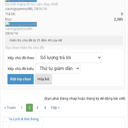
Du lịch Sapa đi lúc nào đẹp nhất
caonguyennui86
,
28/6/16
Trả lời:
0
Đọc:
2,385
caonguyennui86
28/6/16
Hiển thị chủ đề từ 21 đến 40 của 68
Tùy chọn hiển thị chủ đề
Xếp chủ đề theo:
Xếp chủ đề kiểu:
(Bạn phải Đăng nhập hoặc Đăng ký để đăng bài viết)
< Trước
1
2
3
4
Tiếp >
Du Lịch & Đời Sống