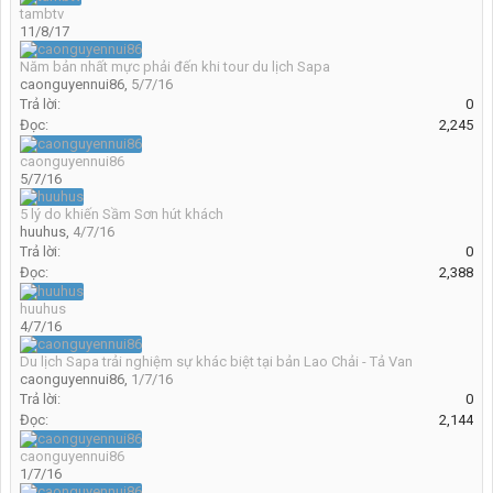
tambtv
11/8/17
Năm bản nhất mực phải đến khi tour du lịch Sapa
caonguyennui86
,
5/7/16
Trả lời:
0
Đọc:
2,245
caonguyennui86
5/7/16
5 lý do khiến Sầm Sơn hút khách
huuhus
,
4/7/16
Trả lời:
0
Đọc:
2,388
huuhus
4/7/16
Du lịch Sapa trải nghiệm sự khác biệt tại bản Lao Chải - Tả Van
caonguyennui86
,
1/7/16
Trả lời:
0
Đọc:
2,144
caonguyennui86
1/7/16