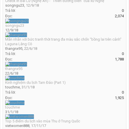
Check in Bãi Lữ (Nghệ An) - "Thiên đường biển" của xứ Nghệ
songngu23
,
12/9/18
Trả lời:
0
Đọc:
2,074
songngu23
12/9/18
Mãn nhãn với bức tranh thời trang đa màu sắc chốn “bồng lai tiên cảnh”
Laguna Lăng Cô
thangnx95
,
22/6/18
Trả lời:
0
Đọc:
1,788
thangnx95
22/6/18
Kinh nghiệm du lịch Tam Đảo (Part 1)
touchme
,
31/1/18
Trả lời:
0
Đọc:
1,925
touchme
31/1/18
Top 5 điểm du lịch vào mùa Thu ở Trung Quốc
vietwomen888
,
17/11/17