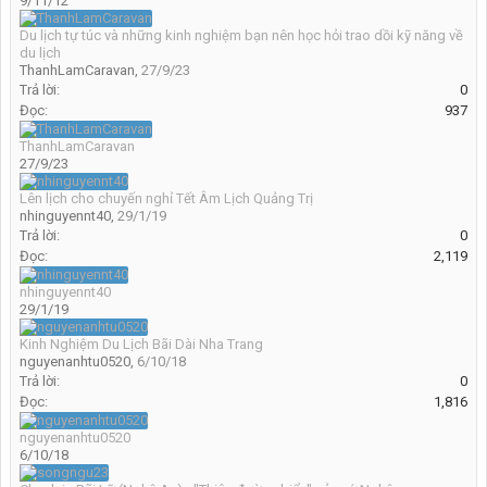
9/11/12
Du lịch tự túc và những kinh nghiệm bạn nên học hỏi trao dồi kỹ năng về
du lịch
ThanhLamCaravan
,
27/9/23
Trả lời:
0
Đọc:
937
ThanhLamCaravan
27/9/23
Lên lịch cho chuyến nghỉ Tết Âm Lịch Quảng Trị
nhinguyennt40
,
29/1/19
Trả lời:
0
Đọc:
2,119
nhinguyennt40
29/1/19
Kinh Nghiệm Du Lịch Bãi Dài Nha Trang
nguyenanhtu0520
,
6/10/18
Trả lời:
0
Đọc:
1,816
nguyenanhtu0520
6/10/18