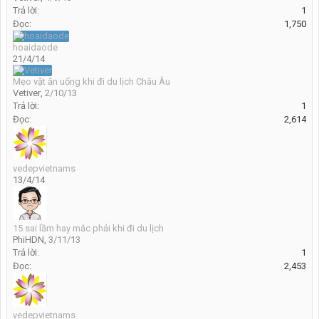
Trả lời:
1
Đọc:
1,750
hoaidaode
21/4/14
Mẹo vặt ăn uống khi đi du lịch Châu Âu
Vetiver
,
2/10/13
Trả lời:
1
Đọc:
2,614
vedepvietnams
13/4/14
15 sai lầm hay mắc phải khi đi du lịch
PhiHDN
,
3/11/13
Trả lời:
1
Đọc:
2,453
vedepvietnams