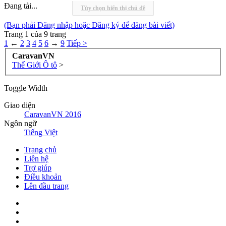
Đang tải...
Tùy chọn hiển thị chủ đề
(Bạn phải Đăng nhập hoặc Đăng ký để đăng bài viết)
Trang 1 của 9 trang
1
←
2
3
4
5
6
→
9
Tiếp >
CaravanVN
Thế Giới Ô tô
>
Toggle Width
Giao diện
CaravanVN 2016
Ngôn ngữ
Tiếng Việt
Trang chủ
Liên hệ
Trợ giúp
Điều khoản
Lên đầu trang