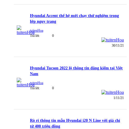
Hyundai Accent thế hệ mới chạy thử nghiệm trong
lớp ngụy trang
tuitenHoa
Trả lời:
0
30/11/21
Hyundai Tucson 2022 lộ thông tin đăng kiểm tại Việt
Nam
tuitenHoa
Trả lời:
0
1/11/21
Rò rỉ thông tin mẫu Hyundai i20 N Line với giá chỉ
từ 400 triệu đồng