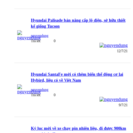
Hyundai Palisade bản nâng cấp lộ diện, sở hữu thiết
kế giống Tucson
nguyendung
Trả lời:
0
12/7/21
Hyundai SantaFe mới có thêm biến thể động cơ lai
Hybird, liệu có về Việt Nam
nguyendung
Trả lời:
0
9/7/21
Kỷ lục mới về xe chạy pin nhiên liệu, đi được 900km