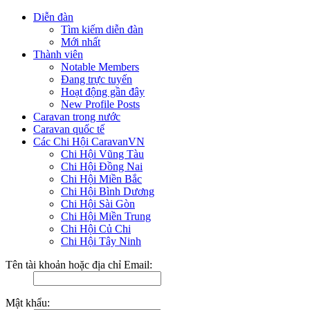
Diễn đàn
Tìm kiếm diễn đàn
Mới nhất
Thành viên
Notable Members
Đang trực tuyến
Hoạt động gần đây
New Profile Posts
Caravan trong nước
Caravan quốc tế
Các Chi Hội CaravanVN
Chi Hội Vũng Tàu
Chi Hội Đồng Nai
Chi Hội Miền Bắc
Chi Hội Bình Dương
Chi Hội Sài Gòn
Chi Hội Miền Trung
Chi Hội Củ Chi
Chi Hội Tây Ninh
Tên tài khoản hoặc địa chỉ Email:
Mật khẩu: