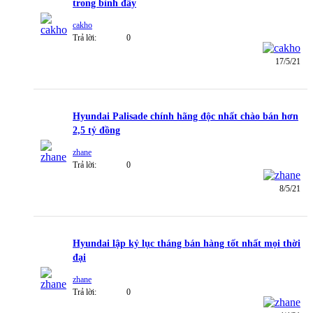
trong bình đầy
cakho
Trả lời:
0
17/5/21
Hyundai Palisade chính hãng độc nhất chào bán hơn
2,5 tỷ đồng
zhane
Trả lời:
0
8/5/21
Hyundai lập kỷ lục tháng bán hàng tốt nhất mọi thời
đại
zhane
Trả lời:
0