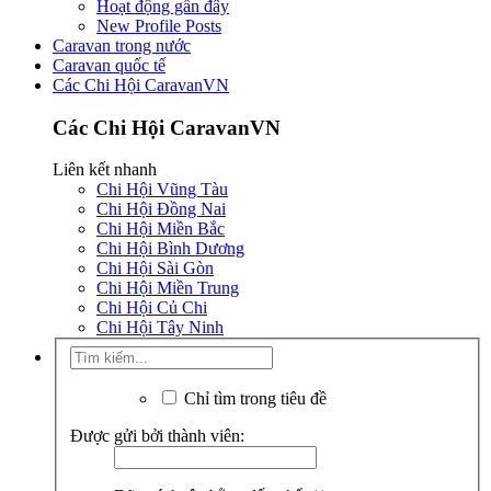
Hoạt động gần đây
New Profile Posts
Caravan trong nước
Caravan quốc tế
Các Chi Hội CaravanVN
Các Chi Hội CaravanVN
Liên kết nhanh
Chi Hội Vũng Tàu
Chi Hội Đồng Nai
Chi Hội Miền Bắc
Chi Hội Bình Dương
Chi Hội Sài Gòn
Chi Hội Miền Trung
Chi Hội Củ Chi
Chi Hội Tây Ninh
Chỉ tìm trong tiêu đề
Được gửi bởi thành viên: