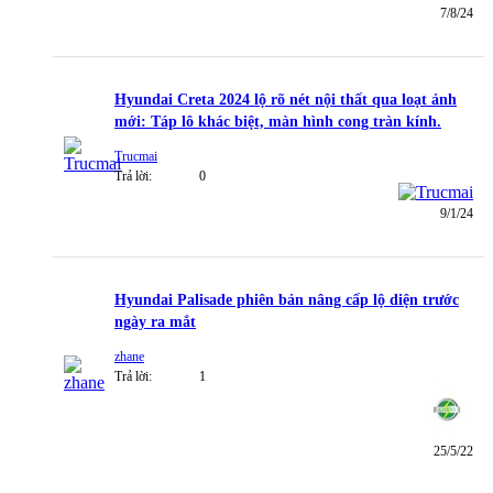
7/8/24
Hyundai Creta 2024 lộ rõ nét nội thất qua loạt ảnh
mới: Táp lô khác biệt, màn hình cong tràn kính.
Trucmai
Trả lời:
0
9/1/24
Hyundai Palisade phiên bản nâng cấp lộ diện trước
ngày ra mắt
zhane
Trả lời:
1
25/5/22