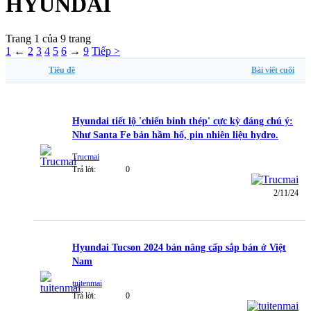
HYUNDAI
Trang 1 của 9 trang
1
←
2
3
4
5
6
→
9
Tiếp >
Tiêu đề
Bài viết cuối
Hyundai tiết lộ 'chiến binh thép' cực kỳ đáng chú ý:
Như Santa Fe bản hầm hố, pin nhiên liệu hydro.
Trucmai
Trả lời:
0
2/11/24
Hyundai Tucson 2024 bản nâng cấp sắp bán ở Việt
Nam
tuitenmai
Trả lời:
0