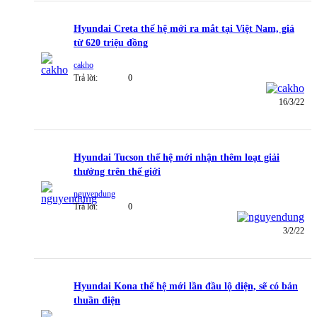
Hyundai Creta thế hệ mới ra mắt tại Việt Nam, giá
từ 620 triệu đồng
cakho
Trả lời:
0
16/3/22
Hyundai Tucson thế hệ mới nhận thêm loạt giải
thưởng trên thế giới
nguyendung
Trả lời:
0
3/2/22
Hyundai Kona thế hệ mới lần đầu lộ diện, sẽ có bản
thuần điện