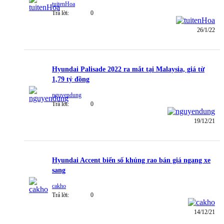
tuitenHoa
Trả lời:
0
26/1/22
Hyundai Palisade 2022 ra mắt tại Malaysia, giá từ
1,79 tỷ đồng
nguyendung
Trả lời:
0
19/12/21
Hyundai Accent biển số khủng rao bán giá ngang xe
sang
cakho
Trả lời:
0
14/12/21