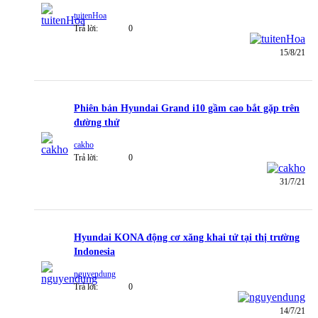
tuitenHoa
Trả lời:
0
15/8/21
Phiên bản Hyundai Grand i10 gầm cao bắt gặp trên
đường thử
cakho
Trả lời:
0
31/7/21
Hyundai KONA động cơ xăng khai tử tại thị trường
Indonesia
nguyendung
Trả lời:
0
14/7/21