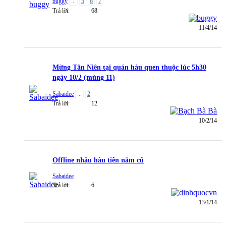
buggy
...
5
6
7
Trả lời:
68
11/4/14
Mừng Tân Niên tại quán hàu quen thuộc lúc 5h30
ngày 10/2 (mùng 11)
Sabaidee
...
2
Trả lời:
12
10/2/14
Offline nhậu hàu tiễn năm cũ
Sabaidee
Trả lời:
6
13/1/14