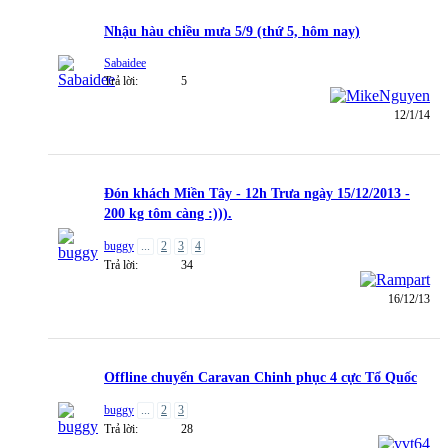
Nhậu hàu chiều mưa 5/9 (thứ 5, hôm nay)
Sabaidee
Trả lời:
5
12/1/14
Đón khách Miền Tây - 12h Trưa ngày 15/12/2013 -
200 kg tôm càng :))).
buggy
...
2
3
4
Trả lời:
34
16/12/13
Offline chuyến Caravan Chinh phục 4 cực Tổ Quốc
buggy
...
2
3
Trả lời:
28