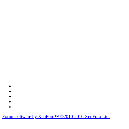
Forum software by XenForo™
©2010-2016 XenForo Ltd.
du lich
du lịch
caravan
teambuilding
du lịch
du lich