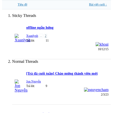
Tiêu đề
Bài viết cuối ↓
Sticky Threads
offline ngẫu hứng
Xuanlynh
...
2
Trả lời:
11
10/12/15
Normal Threads
[Trà đá cuối tuần] Chào mừng thành viên mới
Jon Nguyễn
Trả lời:
9
2/3/23