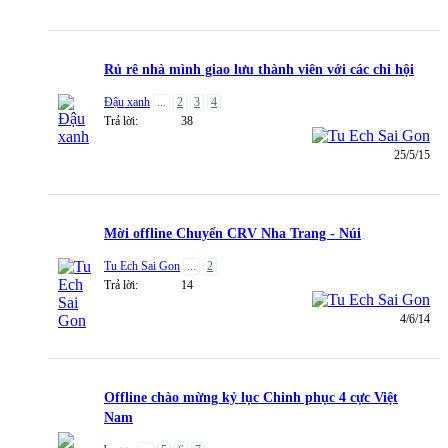
Rủ rê nhà mình giao lưu thành viên với các chi hội
Đậu xanh
...
2
3
4
Trả lời:
38
25/5/15
Mời offline Chuyến CRV Nha Trang - Núi
Tu Ech Sai Gon
...
2
Trả lời:
14
4/6/14
Offline chào mừng kỷ lục Chinh phục 4 cực Việt
Nam