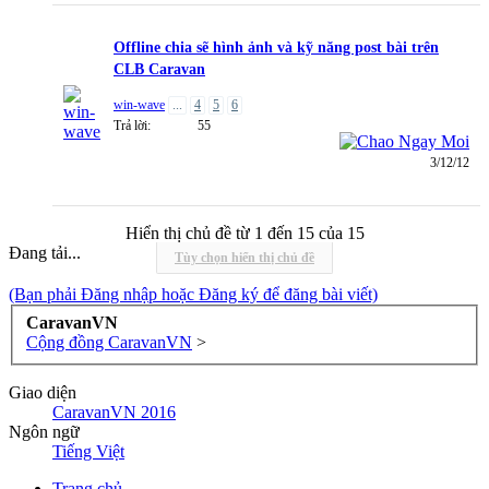
Offline chia sẽ hình ảnh và kỹ năng post bài trên
CLB Caravan
win-wave
...
4
5
6
Trả lời:
55
3/12/12
Hiển thị chủ đề từ 1 đến 15 của 15
Đang tải...
Tùy chọn hiển thị chủ đề
(Bạn phải Đăng nhập hoặc Đăng ký để đăng bài viết)
CaravanVN
Cộng đồng CaravanVN
>
Giao diện
CaravanVN 2016
Ngôn ngữ
Tiếng Việt
Trang chủ