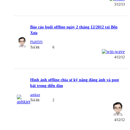
5/12/13
Báo cáo buổi offline ngày 2 tháng 12/2012 tại Bến
Xưa
PhiHDN
Trả lời:
6
4/12/12
Hình ảnh offline chia sẻ kỹ năng đăng ảnh và post
bài trong diễn đàn
anhkiet
Trả lời:
2
4/12/12