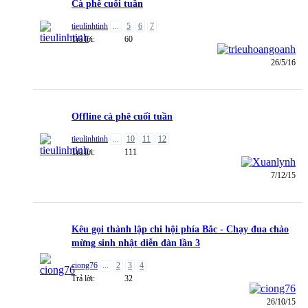
Cà phê cuối tuần
tieulinhtinh
...
5
6
7
Trả lời:
60
26/5/16
Offline cà phê cuối tuần
tieulinhtinh
...
10
11
12
Trả lời:
111
7/12/15
Kêu gọi thành lập chi hội phía Bắc - Chạy đua chào
mừng sinh nhật diễn đàn lần 3
ciong76
...
2
3
4
Trả lời:
32
26/10/15