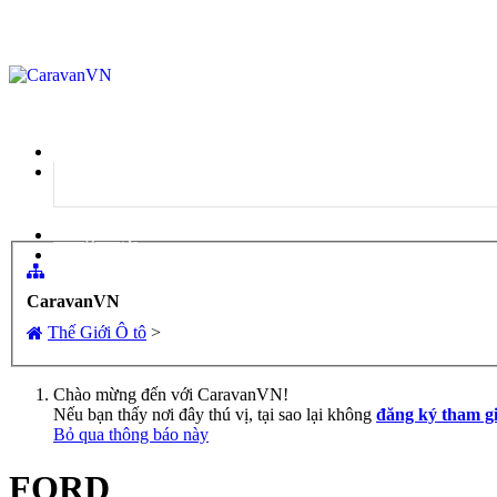
Đăng nhập
Đăng ký
CaravanVN
Thế Giới Ô tô
>
Chào mừng đến với CaravanVN!
Nếu bạn thấy nơi đây thú vị, tại sao lại không
đăng ký tham g
Bỏ qua thông báo này
FORD