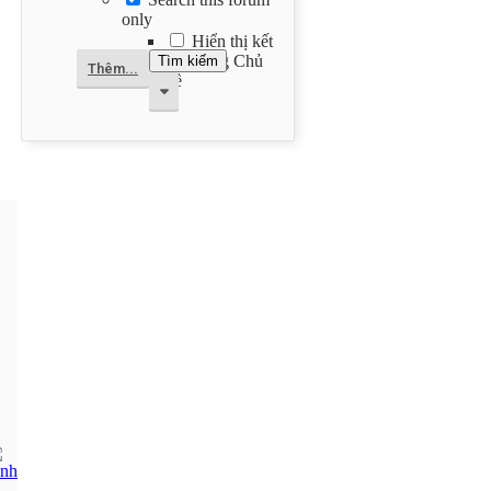
only
Hiển thị kết
quả dạng Chủ
Thêm...
đề