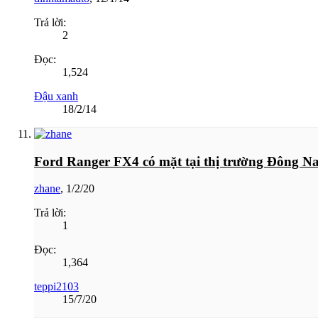
Trả lời:
2
Đọc:
1,524
Đậu xanh
18/2/14
Ford Ranger FX4 có mặt tại thị trường Đông N
zhane
,
1/2/20
Trả lời:
1
Đọc:
1,364
teppi2103
15/7/20