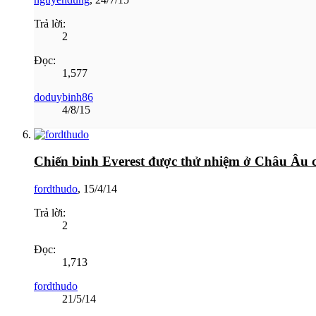
Trả lời:
2
Đọc:
1,577
doduybinh86
4/8/15
Chiến binh Everest được thử nhiệm ở Châu Âu c
fordthudo
,
15/4/14
Trả lời:
2
Đọc:
1,713
fordthudo
21/5/14