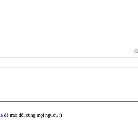
ia
để trao đổi cùng mọi người. :)