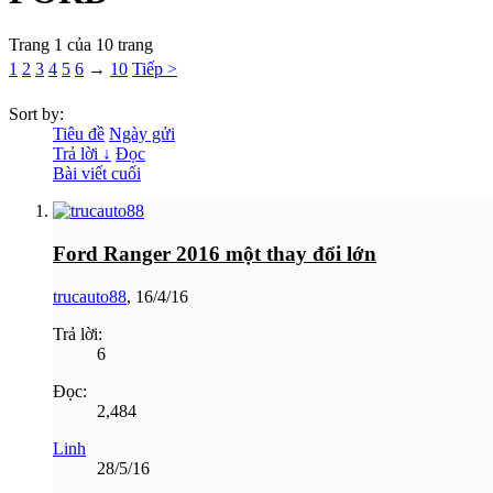
Trang 1 của 10 trang
1
2
3
4
5
6
→
10
Tiếp >
Sort by:
Tiêu đề
Ngày gửi
Trả lời ↓
Đọc
Bài viết cuối
Ford Ranger 2016 một thay đổi lớn
trucauto88
,
16/4/16
Trả lời:
6
Đọc:
2,484
Linh
28/5/16