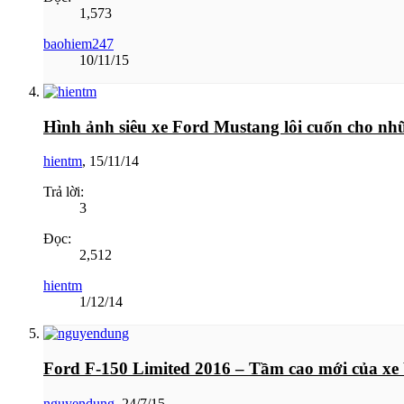
1,573
baohiem247
10/11/15
Hình ảnh siêu xe Ford Mustang lôi cuốn cho nhữ
hientm
,
15/11/14
Trả lời:
3
Đọc:
2,512
hientm
1/12/14
Ford F-150 Limited 2016 – Tầm cao mới của xe 
nguyendung
,
24/7/15