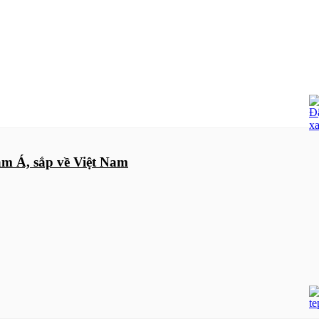
am Á, sắp về Việt Nam