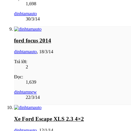
1,698
dinhtamauto
30/3/14
ford focus 2014
dinhtamauto
,
18/3/14
Trả lời:
2
Đọc:
1,639
dinhtamnew
22/3/14
Xe Ford Escape XLS 2.3 4×2
dinhtamauto
,
12/1/14