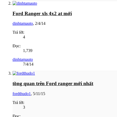
Ford Ranger xls 4x2 at mới
dinhtamauto
,
2/4/14
Trả lời:
4
Đọc:
1,739
dinhtamauto
7/4/14
tồng quan trên Ford ranger mới nhất
fordthudo1
,
5/11/15
Trả lời:
3
Đọc: