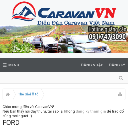
MENU
ĐĂNG NHẬP
ĐĂNG KÝ
Thế Giới Ô tô
Chào mừng đến với CaravanVN!
Nếu bạn thấy nơi đây thú vị, tại sao lại không
đăng ký tham gia
để trao đổi
cùng mọi người. :)
FORD