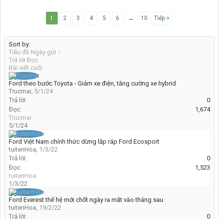
1
2
3
4
5
6
→
10
Tiếp >
Sort by:
Tiêu đề
Ngày gửi ↓
Trả lời
Đọc
Bài viết cuối
Ford theo bước Toyota - Giảm xe điện, tăng cường xe hybrid
Trucmai
,
5/1/24
Trả lời:
0
Đọc:
1,674
Trucmai
5/1/24
Ford Việt Nam chính thức dừng lắp ráp Ford Ecosport
tuitenHoa
,
1/3/22
Trả lời:
0
Đọc:
1,523
tuitenHoa
1/3/22
Ford Everest thế hệ mới chốt ngày ra mắt vào tháng sau
tuitenHoa
,
19/2/22
Trả lời:
0