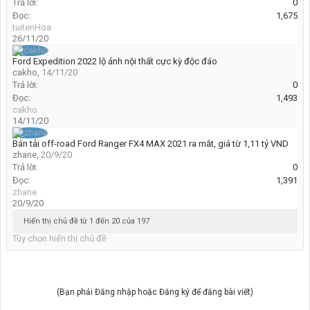
Trả lời:
0
Đọc:
1,675
tuitenHoa
26/11/20
Ford Expedition 2022 lộ ảnh nội thất cực kỳ độc đáo
cakho
,
14/11/20
Trả lời:
0
Đọc:
1,493
cakho
14/11/20
Bán tải off-road Ford Ranger FX4 MAX 2021 ra mắt, giá từ 1,11 tỷ VND
zhane
,
20/9/20
Trả lời:
0
Đọc:
1,391
zhane
20/9/20
Hiển thị chủ đề từ 1 đến 20 của 197
Tùy chọn hiển thị chủ đề
(Bạn phải Đăng nhập hoặc Đăng ký để đăng bài viết)