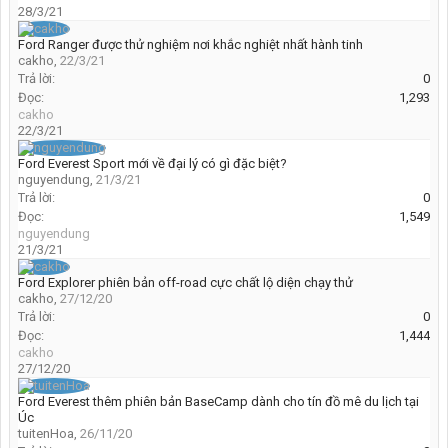
28/3/21
Ford Ranger được thử nghiệm nơi khắc nghiệt nhất hành tinh
cakho
,
22/3/21
Trả lời:
0
Đọc:
1,293
cakho
22/3/21
Ford Everest Sport mới về đại lý có gì đặc biệt?
nguyendung
,
21/3/21
Trả lời:
0
Đọc:
1,549
nguyendung
21/3/21
Ford Explorer phiên bản off-road cực chất lộ diện chạy thử
cakho
,
27/12/20
Trả lời:
0
Đọc:
1,444
cakho
27/12/20
Ford Everest thêm phiên bản BaseCamp dành cho tín đồ mê du lịch tại
Úc
tuitenHoa
,
26/11/20