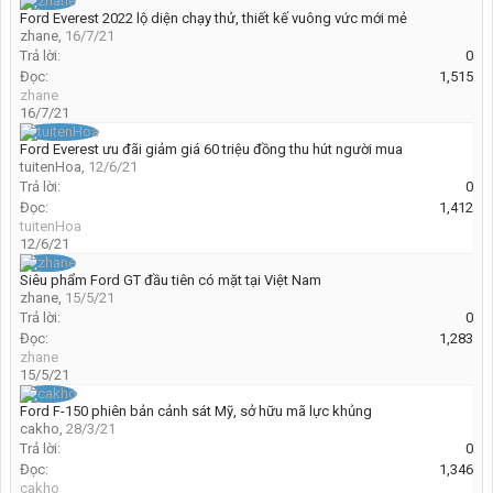
Ford Everest 2022 lộ diện chạy thử, thiết kế vuông vức mới mẻ
zhane
,
16/7/21
Trả lời:
0
Đọc:
1,515
zhane
16/7/21
Ford Everest ưu đãi giảm giá 60 triệu đồng thu hút người mua
tuitenHoa
,
12/6/21
Trả lời:
0
Đọc:
1,412
tuitenHoa
12/6/21
Siêu phẩm Ford GT đầu tiên có mặt tại Việt Nam
zhane
,
15/5/21
Trả lời:
0
Đọc:
1,283
zhane
15/5/21
Ford F-150 phiên bản cảnh sát Mỹ, sở hữu mã lực khủng
cakho
,
28/3/21
Trả lời:
0
Đọc:
1,346
cakho