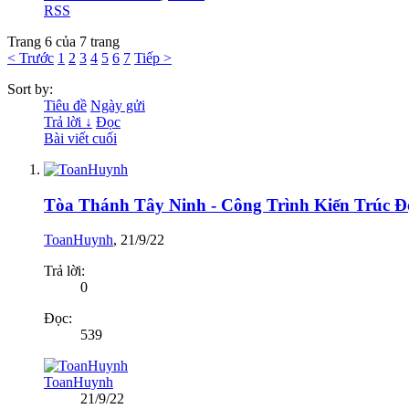
RSS
Trang 6 của 7 trang
< Trước
1
2
3
4
5
6
7
Tiếp >
Sort by:
Tiêu đề
Ngày gửi
Trả lời ↓
Đọc
Bài viết cuối
Tòa Thánh Tây Ninh - Công Trình Kiến Trúc Đ
ToanHuynh
,
21/9/22
Trả lời:
0
Đọc:
539
ToanHuynh
21/9/22