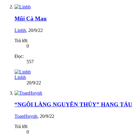
Mũi Cà Mau
Linhh
,
20/9/22
Trả lời:
0
Đọc:
557
Linhh
20/9/22
“NGÔI LÀNG NGUYÊN THỦY” HANG TÁU
ToanHuynh
,
20/9/22
Trả lời:
0