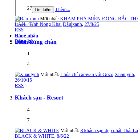
27
Thêm...
Mới nhất:
KHÁM PHÁ MIỀN ĐÔNG BẮC TH
LAN - Tỉnh Nong Khai
Đậu xanh
,
27/8/25
RSS
Đăng nhập
Đăng ký
Điểm dừng chân
1
4
Mới nhất:
Thỏa chí caravan với Gozo
Xuanlynh
,
26/10/15
RSS
Khách sạn - Resort
4
7
Mới nhất:
8 khách sạn đẹp nhất Thái L
BLACK & WHITE
,
8/6/22