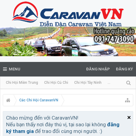
MENU
ĐĂNG NHẬP
ĐĂNG KÝ
Chi Hội Miền Trung
Chi Hội Củ Chi
Chi Hội Tây Ninh
...
Các Chi Hội CaravanVN
Chào mừng đến với CaravanVN!
Nếu bạn thấy nơi đây thú vị, tại sao lại không
đăng
ký tham gia
để trao đổi cùng mọi người. :)