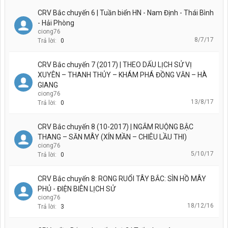
CRV Bắc chuyến 6 | Tuần biển HN - Nam Định - Thái Bình
- Hải Phòng
ciong76
8/7/17
Trả lời:
0
CRV Bắc chuyến 7 (2017) | THEO DẤU LỊCH SỬ VỊ
XUYÊN – THANH THỦY – KHÁM PHÁ ĐỒNG VĂN – HÀ
GIANG
ciong76
13/8/17
Trả lời:
0
CRV Bắc chuyến 8 (10-2017) | NGẮM RUỘNG BẬC
THANG – SĂN MÂY (XÍN MẦN – CHIÊU LẦU THI)
ciong76
5/10/17
Trả lời:
0
CRV Bắc chuyến 8: RONG RUỔI TÂY BẮC: SÌN HỒ MÂY
PHỦ - ĐIỆN BIÊN LỊCH SỬ
ciong76
18/12/16
Trả lời:
3