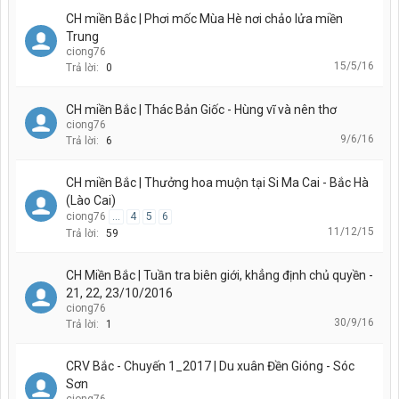
CH miền Bắc | Phơi mốc Mùa Hè nơi chảo lửa miền
Trung
ciong76
15/5/16
Trả lời:
0
CH miền Bắc | Thác Bản Giốc - Hùng vĩ và nên thơ
ciong76
9/6/16
Trả lời:
6
CH miền Bắc | Thưởng hoa muộn tại Si Ma Cai - Bắc Hà
(Lào Cai)
ciong76
...
4
5
6
11/12/15
Trả lời:
59
CH Miền Bắc | Tuần tra biên giới, khẳng định chủ quyền -
21, 22, 23/10/2016
ciong76
30/9/16
Trả lời:
1
CRV Bắc - Chuyến 1_2017 | Du xuân Đền Gióng - Sóc
Sơn
ciong76