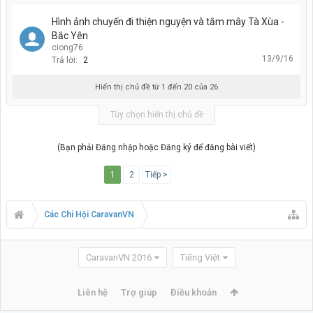
Hình ảnh chuyến đi thiện nguyện và tắm mây Tà Xùa -
Bắc Yên
ciong76
13/9/16
Trả lời:
2
Hiển thị chủ đề từ 1 đến 20 của 26
Tùy chọn hiển thị chủ đề
(Bạn phải Đăng nhập hoặc Đăng ký để đăng bài viết)
1
2
Tiếp >
Các Chi Hội CaravanVN
CaravanVN 2016
Tiếng Việt
Liên hệ
Trợ giúp
Điều khoản