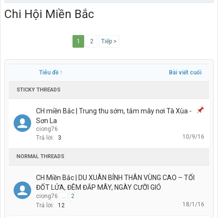
Chi Hội Miền Bắc
1
2
Tiếp >
Tiêu đề ↑
Bài viết cuối
STICKY THREADS
CH miền Bắc | Trung thu sớm, tắm mây nơi Tà Xùa -
Sơn La
ciong76
10/9/16
Trả lời:
3
NORMAL THREADS
CH Miền Bắc | DU XUÂN BÍNH THÂN VÙNG CAO – TỐI
ĐỐT LỬA, ĐÊM ĐẮP MÂY, NGÀY CƯỠI GIÓ
ciong76
...
2
18/1/16
Trả lời:
12