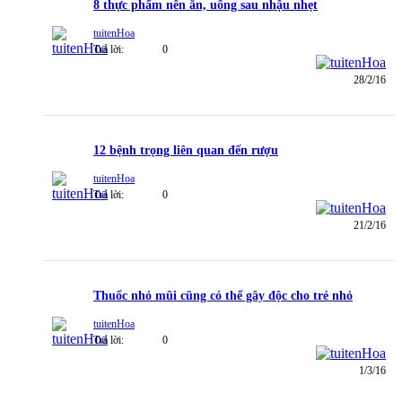
8 thực phẩm nên ăn, uống sau nhậu nhẹt
tuitenHoa
Trả lời:
0
28/2/16
12 bệnh trọng liên quan đến rượu
tuitenHoa
Trả lời:
0
21/2/16
Thuốc nhỏ mũi cũng có thể gây độc cho trẻ nhỏ
tuitenHoa
Trả lời:
0
1/3/16