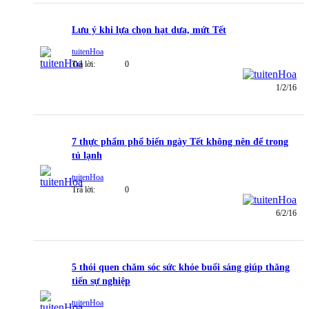
Lưu ý khi lựa chọn hạt dưa, mứt Tết
tuitenHoa
Trả lời:
0
1/2/16
7 thực phẩm phổ biến ngày Tết không nên để trong
tủ lạnh
tuitenHoa
Trả lời:
0
6/2/16
5 thói quen chăm sóc sức khỏe buổi sáng giúp thăng
tiến sự nghiệp
tuitenHoa