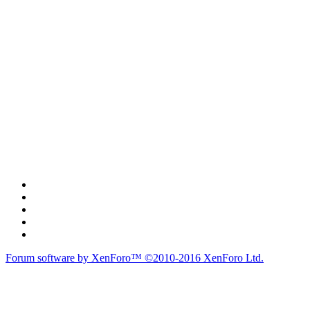
Forum software by XenForo™
©2010-2016 XenForo Ltd.
du lich
du lịch
caravan
teambuilding
du lịch
du lich
Diễn đàn