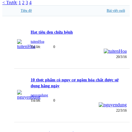
< Trước
1
2
3
4
Tiêu đề
Bài viết cuối
Hạt tiêu đen chữa bệnh
tuitenHoa
Trả lời:
0
20/3/16
10 thực phẩm có nguy cơ ngậm hóa chất được sử
dụng hằng ngày
nguyendung
Trả lời:
0
22/3/16