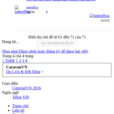
tuitenHoa
Trả lời:
0
14/3/16
Hiển thị chủ đề từ 61 đến 71 của 71
Đang tải...
Tùy chọn hiển thị chủ đề
(Bạn phải Đăng nhập hoặc Đăng ký để đăng bài viết)
Trang 4 của 4 trang
< Trước
1
2
3
4
CaravanVN
Du Lịch & Đời Sống
>
Giao diện
CaravanVN 2016
Ngôn ngữ
Tiếng Việt
Trang chủ
Liên hệ