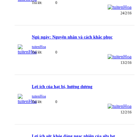
Trả lời:
0
24/2/16
Ngủ ngáy: Nguyên nhân và cách khắc phục
tuitenHoa
Trả lời:
0
13/2/16
Lợi ích của hạt bí, hướng dương
tuitenHoa
Trả lời:
0
12/2/16
Lợi ích sức khỏe đáng ngạc nhiên của sữa bơ