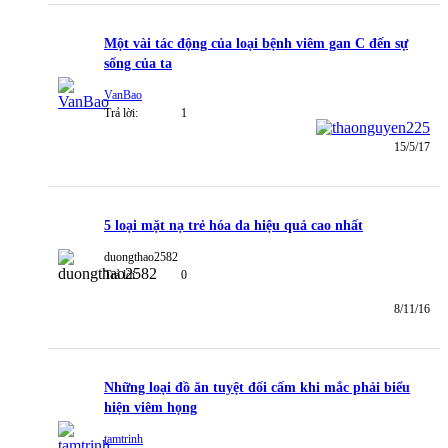
Một vài tác động của loại bệnh viêm gan C đến sự
sống của ta
VanBao
Trả lời:
1
15/5/17
5 loại mặt nạ trẻ hóa da hiệu quả cao nhất
duongthao2582
Trả lời:
0
8/11/16
Những loại đồ ăn tuyệt đối cấm khi mắc phải biểu
hiện viêm họng
tamtrinh