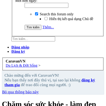
Mới hơn ngày:
Search this forum only
Hiển thị kết quả dạng Chủ đề
Thêm...
Đăng nhập
Đăng ký
CaravanVN
Du Lịch & Đời Sống
>
Chào mừng đến với CaravanVN!
Nếu bạn thấy nơi đây thú vị, tại sao lại không
đăng ký
tham gia
để trao đổi cùng mọi người. :)
Bỏ qua thông báo này
Chăm sóc sức khỏe - làm đẹp