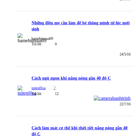
Những điều mẹ cần làm để bé thông minh từ lúc mới
sinh
bamebimsua69
Trả lời:
0
24/5/16
Cách ngủ ngon khi nắng nóng gần 40 độ C
tuitenHoa
...
2
Trả lời:
12
22/7/16
Cách làm mát cơ thể khi thời tiết nắng nóng gần 40
độ C