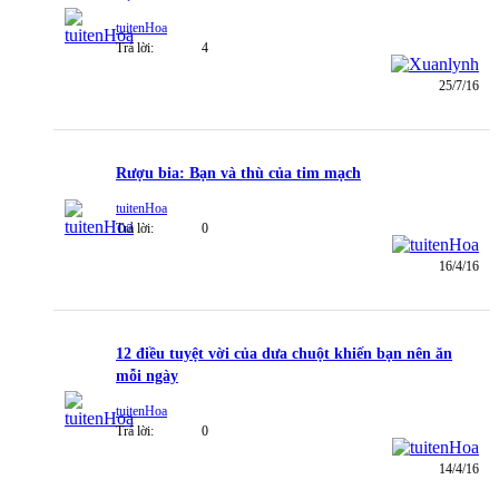
tuitenHoa
Trả lời:
4
25/7/16
Rượu bia: Bạn và thù của tim mạch
tuitenHoa
Trả lời:
0
16/4/16
12 điều tuyệt vời của dưa chuột khiến bạn nên ăn
mỗi ngày
tuitenHoa
Trả lời:
0
14/4/16