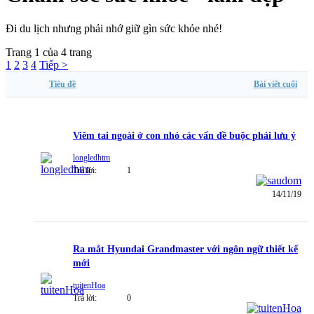
Đi du lịch nhưng phải nhớ giữ gìn sức khỏe nhé!
Trang 1 của 4 trang
1
2
3
4
Tiếp >
Tiêu đề
Bài viết cuối
Viêm tai ngoài ở con nhỏ các vấn đề buộc phải lưu ý
longledhtm
Trả lời:
1
14/11/19
Ra mắt Hyundai Grandmaster với ngôn ngữ thiết kế
mới
tuitenHoa
Trả lời:
0