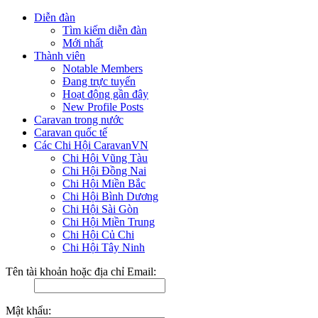
Diễn đàn
Tìm kiếm diễn đàn
Mới nhất
Thành viên
Notable Members
Đang trực tuyến
Hoạt động gần đây
New Profile Posts
Caravan trong nước
Caravan quốc tế
Các Chi Hội CaravanVN
Chi Hội Vũng Tàu
Chi Hội Đồng Nai
Chi Hội Miền Bắc
Chi Hội Bình Dương
Chi Hội Sài Gòn
Chi Hội Miền Trung
Chi Hội Củ Chi
Chi Hội Tây Ninh
Tên tài khoản hoặc địa chỉ Email:
Mật khẩu: