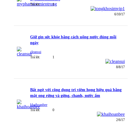
Trả lời:
1
6/10/17
Giữ gìn sức khỏe bằng cách uống nước đúng mỗi
ngày
cleansui
Trả lời:
1
8/8/17
Bất ngờ với công dụng trị viêm họng hiệu quả bằng
mật ong rừng và gừng, chanh, nước ấm
khaihoanbee
Trả lời:
0
2/6/17