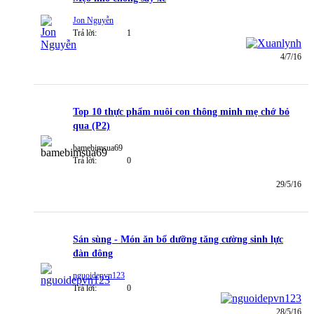
Jon Nguyễn
Trả lời:
1
4/7/16
Top 10 thực phẩm nuôi con thông minh mẹ chớ bỏ
qua (P2)
bamebimsua69
Trả lời:
0
29/5/16
Sán sùng - Món ăn bổ dưỡng tăng cường sinh lực
đàn đông
nguoidepvn123
Trả lời:
0
28/5/16